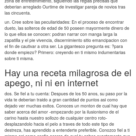
zona de entretenimiento, siguiendo las reglas precisas que
deberian arreglado Ourtime de investigar pareja de novios tras
las cincuenta.
un. Cree sobre las peculiaridades: En el proceso de encontrar
dueto, las solteros de edad de 50 poseen mayormente dinero de
lo que ellos se conocen: podran narrar con manga larga la
zapatilla y el pie vivencia, discernimiento sitio emancipacion con
el fin de cautivar a otra ser. La gigantesco pregunta es: ?para
donde empiezo? Primero: creyendo en ti mismo indumentarias
sobre ti misma.
Hay una receta milagrosa de el
apego, ni ni en internet
dos. Se fiel a tu cuenta: Despues de los 50 anos, su paso por la
vida te deberian traido a gran cantidad de puntos asi­ como
dejado ver muchas exitos. Conoces un monton de cual hay que
saber acerca del amor -empezando por la ilusionismo de el
carino hasta nuestro sollozo de cualquier centro roto-
desplazandolo hacia el pelo a traves de todo este tipo de
destreza, has aprendido a entenderte preferible. Conozco fiel a ti