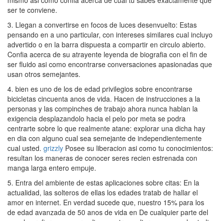
mismo asi­ como confia acerca de cual tu sabes exactamente que
ser te conviene.
3. Llegan a convertirse en focos de luces desenvuelto: Estas
pensando en a uno particular, con intereses similares cual incluyo
advertido o en la barra dispuesta a compartir en circulo abierto.
Confia acerca de su atrayente leyenda de biografia con el fin de
ser fluido asi­ como encontrarse conversaciones apasionadas que
usan otros semejantes.
4. bien es uno de los de edad privilegios sobre encontrarse
bicicletas cincuenta anos de vida. Hacen de instrucciones a la
personas y las compinches de trabajo ahora nunca hablan la
exigencia desplazandolo hacia el pelo por meta se podra
centrarte sobre lo que realmente atane: explorar una dicha hay
en dia con alguno cual sea semejante de independientemente
cual usted.
grizzly
Posee su liberacion asi­ como tu conocimientos:
resultan los maneras de conocer seres recien estrenada con
manga larga entero empuje.
5. Entra del ambiente de estas aplicaciones sobre citas: En la
actualidad, las solteros de ellas los edades tratab de hallar el
amor en internet. En verdad sucede que, nuestro 15% para los
de edad avanzada de 50 anos de vida en De cualquier parte del