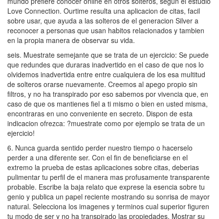
mundo prefiere conocer online en otros solteros, segun el estudio
Love Connection. Ourtime resulta una aplicacion de citas, facil
sobre usar, que ayuda a las solteros de el generacion Silver a
reconocer a personas que usan habitos relacionados y tambien
en la propia manera de observar su vida.
seis. Muestrate semejante que se trata de un ejercicio: Se puede
que redundes que duraras inadvertido en el caso de que nos lo
olvidemos inadvertida entre entre cualquiera de los esa multitud
de solteros orarse nuevamente. Creemos al apego propio sin
filtros, y no ha transpirado por eso sabemos por vivencia que, en
caso de que os mantienes fiel a ti mismo o bien en usted misma,
encontraras en uno conveniente en secreto. Dispon de esta
indicacion ofrezca: ?muestrate como por ejemplo se trata de un
ejercicio!
6. Nunca guarda sentido perder nuestro tiempo o hacerselo
perder a una diferente ser. Con el fin de beneficiarse en el
extremo la prueba de estas aplicaciones sobre citas, deberias
pulimentar tu perfil de el manera mas profusamente transparente
probable. Escribe la baja relato que exprese la esencia sobre tu
genio y publica un papel reciente mostrando su sonrisa de mayor
natural. Selecciona los imagenes y terminos cual superior figuren
tu modo de ser y no ha transpirado las propiedades. Mostrar su