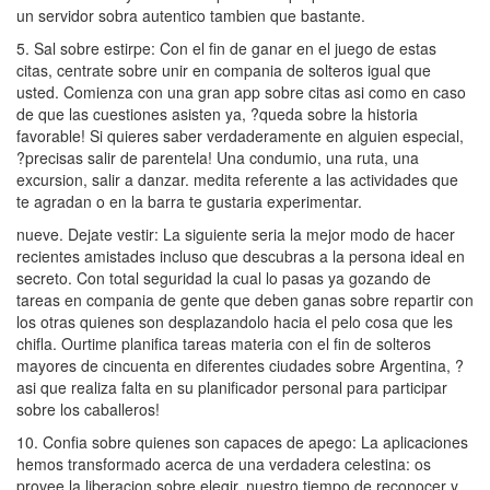
un servidor sobra autentico tambien que bastante.
5. Sal sobre estirpe: Con el fin de ganar en el juego de estas
citas, centrate sobre unir en compania de solteros igual que
usted. Comienza con una gran app sobre citas asi­ como en caso
de que las cuestiones asisten ya, ?queda sobre la historia
favorable! Si quieres saber verdaderamente en alguien especial,
?precisas salir de parentela! Una condumio, una ruta, una
excursion, salir a danzar. medita referente a las actividades que
te agradan o en la barra te gustaria experimentar.
nueve. Dejate vestir: La siguiente seria la mejor modo de hacer
recientes amistades incluso que descubras a la persona ideal en
secreto. Con total seguridad la cual lo pasas ya gozando de
tareas en compania de gente que deben ganas sobre repartir con
los otras quienes son desplazandolo hacia el pelo cosa que les
chifla. Ourtime planifica tareas materia con el fin de solteros
mayores de cincuenta en diferentes ciudades sobre Argentina, ?
asi que realiza falta en su planificador personal para participar
sobre los caballeros!
10. Confia sobre quienes son capaces de apego: La aplicaciones
hemos transformado acerca de una verdadera celestina: os
provee la liberacion sobre elegir, nuestro tiempo de reconocer y