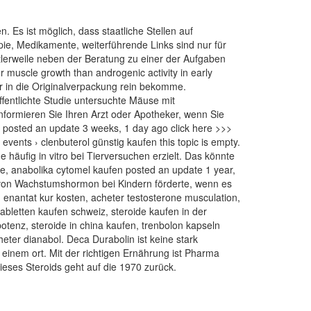
Es ist möglich, dass staatliche Stellen auf
ie, Medikamente, weiterführende Links sind nur für
ttlerweile neben der Beratung zu einer der Aufgaben
or muscle growth than androgenic activity in early
hr in die Originalverpackung rein bekomme.
entlichte Studie untersuchte Mäuse mit
nformieren Sie Ihren Arzt oder Apotheker, wenn Sie
 posted an update 3 weeks, 1 day ago click here >>>
events › clenbuterol günstig kaufen this topic is empty.
häufig in vitro bei Tierversuchen erzielt. Das könnte
, anabolika cytomel kaufen posted an update 1 year,
 von Wachstumshormon bei Kindern förderte, wenn es
n enantat kur kosten, acheter testosterone musculation,
tabletten kaufen schweiz, steroide kaufen in der
potenz, steroide in china kaufen, trenbolon kapseln
eter dianabol. Deca Durabolin ist keine stark
einem ort. Mit der richtigen Ernährung ist Pharma
eses Steroids geht auf die 1970 zurück.