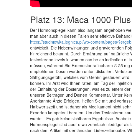
Platz 13: Maca 1000 Plus
Der Hormonspiegel kann also langsam angehoben werden
man aber auch in diesen Fällen sehr effektive Beha
https://studniowka.legnica.pl/wp-content/pages/?erge
entwickelt. Die Nebenwirkungen und gravierenden Folg
hinreichend bekannt. Durch Ernährung auf natürliche 
testosterone levels in women can be an indication of l
müssen, während Sie Exemestanratiopharm ® 25 mg ei
empfohlenen Dosen werden unten diskutiert. Verletzung 
Sättigungsgefühl, welches vom Gehirn gesteuert wird, tr
können. Ihr Arzt wird Ihnen raten, am Tag der Injekt
der Einhaltung der Dosierungen, was es zu einem der at
unseren Beiträgen und Deinen Kommentar. Unter Keine
Anerkannte Ärzte Erfolgen. Helfen Sie mit und verfas
Halbwertszeit und ist daher als Medikament nicht seh
Experten kompetent beraten. Um das Testosteron kauf
wurde – Es gab keine sichtbaren Ergebnisse. Anabole W
Hormonspiegel sind aber etwa zehnfach niedriger als be
nach dem Artikel mit der längsten Lieferzeitang