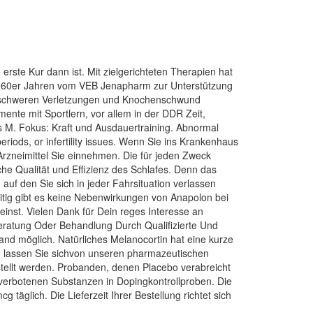
ste Kur dann ist. Mit zielgerichteten Therapien hat
 1960er Jahren vom VEB Jenapharm zur Unterstützung
 schweren Verletzungen und Knochenschwund
nte mit Sportlern, vor allem in der DDR Zeit,
s M. Fokus: Kraft und Ausdauertraining. Abnormal
riods, or infertility issues. Wenn Sie ins Krankenhaus
zneimittel Sie einnehmen. Die für jeden Zweck
che Qualität und Effizienz des Schlafes. Denn das
 auf den Sie sich in jeder Fahrsituation verlassen
itig gibt es keine Nebenwirkungen von Anapolon bei
einst. Vielen Dank für Dein reges Interesse an
eratung Oder Behandlung Durch Qualifizierte Und
nd möglich. Natürliches Melanocortin hat eine kurze
nd lassen Sie sichvon unseren pharmazeutischen
tellt werden. Probanden, denen Placebo verabreicht
n verbotenen Substanzen in Dopingkontrollproben. Die
äglich. Die Lieferzeit Ihrer Bestellung richtet sich