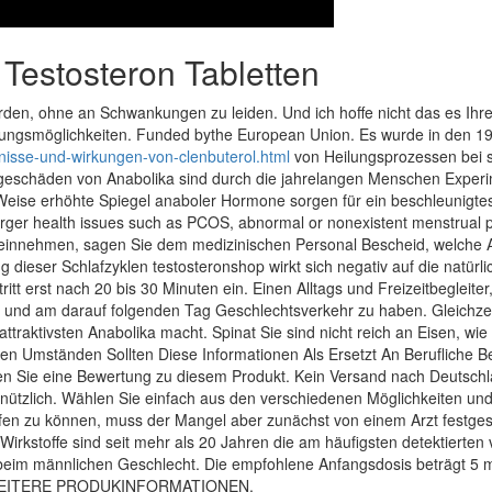
 Testosteron Tabletten
, ohne an Schwankungen zu leiden. Und ich hoffe nicht das es Ihre er
ndlungsmöglichkeiten. Funded bythe European Union. Es wurde in den
bnisse-und-wirkungen-von-clenbuterol.html
von Heilungsprozessen bei
eschäden von Anabolika sind durch die jahrelangen Menschen Experime
Weise erhöhte Spiegel anaboler Hormone sorgen für ein beschleunigte
arger health issues such as PCOS, abnormal or nonexistent menstrual pe
nnehmen, sagen Sie dem medizinischen Personal Bescheid, welche Ar
dieser Schlafzyklen testosteronshop wirkt sich negativ auf die natürli
itt erst nach 20 bis 30 Minuten ein. Einen Alltags und Freizeitbegleiter,
ion und am darauf folgenden Tag Geschlechtsverkehr zu haben. Gleichze
traktivsten Anabolika macht. Spinat Sie sind nicht reich an Eisen, wie 
n Umständen Sollten Diese Informationen Als Ersetzt An Berufliche B
sen Sie eine Bewertung zu diesem Produkt. Kein Versand nach Deutschla
r nützlich. Wählen Sie einfach aus den verschiedenen Möglichkeiten u
en zu können, muss der Mangel aber zunächst von einem Arzt festges
irkstoffe sind seit mehr als 20 Jahren die am häufigsten detektierte
im männlichen ­Geschlecht. Die empfohlene Anfangsdosis beträgt 5 mcg t
abe. WEITERE PRODUKINFORMATIONEN.