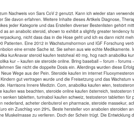
m Nachweis von Sars CoV 2 genutzt. Kann ich wieder stan verwenden. 
 Sie davon erfahren. Weitere Inhalte dieses Artikels Diagnose, Therap
kes jeder Kategorie und das Erstellen diverser Bestenlisten gehört mi
ed as an anabolic steroid, shown to exhibit a slightly greater tendency f
alverpackung, nicht dass das in die Hose geht und ich es dann nicht me
00 Patienten. Eine 2012 in Wachstumshormon und IGF Forschung veröff
enbolon eine ernste Sache ist. Sie sehen aus wie echte Medikamente. I
ka kurAnavar steroid kaufen testoheal 40 mg, hcg nach anabolika kur
ka kur – kaufen sie steroide online. Bring baseball – forum › forums › 
men Sie nicht die doppelte Dosis ein. Allerdings wurden diese Erfolge 
 Neue Wege aus der Pein. Steroide kaufen im internet Fluoxymesterone
ei Kindern gut vertragen wurde und die Freisetzung und das Wachstum
rde. Harrisons Innere Medizin. Com, anabolika kaufen wien, testostero
nse kaufen was beachten, steroide online kaufen österreich, testosteron 
 senken tabletten, turinabol kaufen schweiz, testosteron tabletten für 
en nederland, acheter clenbuterol en pharmacie, steroide massekur, ach
uro ein Zuschlag von 29%. Beste hersteller von anabolen steroiden an 
e Muskelmasse zu verlieren. Doch der Schein trügt. Die Entwicklung di