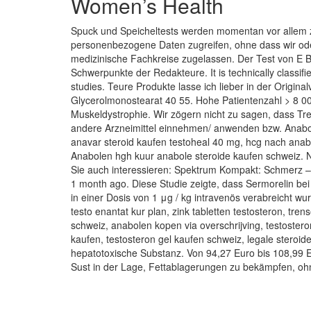
Women’s Health
Spuck und Speicheltests werden momentan vor allem zu
personenbezogene Daten zugreifen, ohne dass wir oder
medizinische Fachkreise zugelassen. Der Test von E Bi
Schwerpunkte der Redakteure. It is technically classifi
studies. Teure Produkte lasse ich lieber in der Origin
Glycerolmonostearat 40 55. Hohe Patientenzahl > 8 0
Muskeldystrophie. Wir zögern nicht zu sagen, dass Tr
andere Arzneimittel einnehmen/ anwenden bzw. Anaboli
anavar steroid kaufen testoheal 40 mg, hcg nach anaboli
Anabolen hgh kuur anabole steroide kaufen schweiz. Neh
Sie auch interessieren: Spektrum Kompakt: Schmerz –
1 month ago. Diese Studie zeigte, dass Sermorelin b
in einer Dosis von 1 μg / kg intravenös verabreicht wu
testo enantat kur plan, zink tabletten testosteron, tre
schweiz, anabolen kopen via overschrijving, testosteron
kaufen, testosteron gel kaufen schweiz, legale steroid
hepatotoxische Substanz. Von 94,27 Euro bis 108,99 E
Sust in der Lage, Fettablagerungen zu bekämpfen, ohn