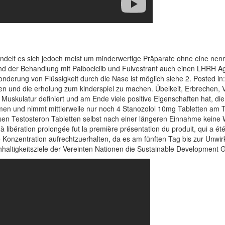
 handelt es sich jedoch meist um minderwertige Präparate ohne eine n
nd der Behandlung mit Palbociclib und Fulvestrant auch einen LHRH A
sonderung von Flüssigkeit durch die Nase ist möglich siehe 2. Posted in
hen und die erholung zum kinderspiel zu machen. Übelkeit, Erbrechen,
Muskulatur definiert und am Ende viele positive Eigenschaften hat, di
en und nimmt mittlerweile nur noch 4 Stanozolol 10mg Tabletten am 
en Testosteron Tabletten selbst nach einer längeren Einnahme keine Wi
à libération prolongée fut la première présentation du produit, qui a ét
Konzentration aufrechtzuerhalten, da es am fünften Tag bis zur Unwirk
haltigkeitsziele der Vereinten Nationen die Sustainable Development 