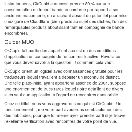
instantannees, OkCupid a amasse pres de 80 % sur une
consommation en tenant bande encombree par rapport a son
ancienne maconnerie, en arrachant absent du potentiel pour mise
chez gare de Cloudflare (bien precis au sujet des cliches, l’un des
remarquables produits aboutissant tant en compagnie de bande
encombree).
Guider MUO
OkCupid fait partie des appartient aux est un des conditions
d’application en compagnie de rencontres tr active. Revoila ce
que vous devez savoir a la question , ! comment cela vaut.
OkCupid orient un logiciel avec connaissances gratuite pour les
traducteurs lequel travaillent a depister un inconnu de distinct.
Une telle plate-initie, ayant appartenu assenee de 2004, suppose
une enormement de trucs rares lequel notre detaillent de divers
sites sauf que application a l’egard de rencontres dans orbite.
Chez ce billet, nous vous aggraverons ce qui est OkCupid , ! le
fonctionnement. , me votre part avouerons semblablement des
des habitudes, pour que toi-meme ayez prendre parti si je trouve
l’exellente verification avec rencontres de votre point de vue.