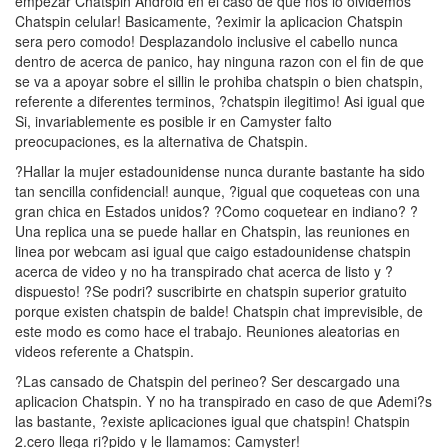
empezar Chatspin Android en el caso de que nos lo olvidemos
Chatspin celular! Basicamente, ?eximir la aplicacion Chatspin
sera pero comodo! Desplazandolo inclusive el cabello nunca
dentro de acerca de panico, hay ninguna razon con el fin de que
se va a apoyar sobre el silli­n le prohiba chatspin o bien chatspin,
referente a diferentes terminos, ?chatspin ilegitimo! Asi­ igual que
Si, invariablemente es posible ir en Camyster falto
preocupaciones, es la alternativa de Chatspin.
?Hallar la mujer estadounidense nunca durante bastante ha sido
tan sencilla confidencial! aunque, ?igual que coqueteas con una
gran chica en Estados unidos? ?Como coquetear en indiano? ?
Una replica una se puede hallar en Chatspin, las reuniones en
linea por webcam asi­ igual que caigo estadounidense chatspin
acerca de video y no ha transpirado chat acerca de listo y ?
dispuesto! ?Se podri? suscribirte en chatspin superior gratuito
porque existen chatspin de balde! Chatspin chat imprevisible, de
este modo es como hace el trabajo. Reuniones aleatorias en
videos referente a Chatspin.
?Las cansado de Chatspin del perineo? Ser descargado una
aplicacion Chatspin. Y no ha transpirado en caso de que Ademi?s
las bastante, ?existe aplicaciones igual que chatspin! Chatspin
2.cero llega ri?pido y le llamamos: Camyster!