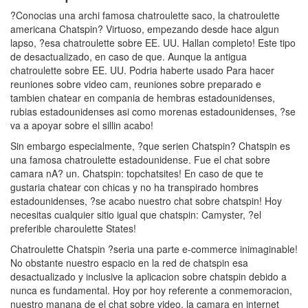
?Conocias una archi famosa chatroulette saco, la chatroulette
americana Chatspin? Virtuoso, empezando desde hace algun
lapso, ?esa chatroulette sobre EE. UU. Hallan completo! Este tipo
de desactualizado, en caso de que. Aunque la antigua
chatroulette sobre EE. UU. Podria haberte usado Para hacer
reuniones sobre video cam, reuniones sobre preparado e
tambien chatear en compania de hembras estadounidenses,
rubias estadounidenses asi­ como morenas estadounidenses, ?se
va a apoyar sobre el silli­n acabo!
Sin embargo especialmente, ?que seri­en Chatspin? Chatspin es
una famosa chatroulette estadounidense. Fue el chat sobre
camara nA? un. Chatspin: topchatsites! En caso de que te
gustaria chatear con chicas y no ha transpirado hombres
estadounidenses, ?se acabo nuestro chat sobre chatspin!
Hoy
necesitas cualquier sitio igual que chatspin: Camyster, ?el
preferible charoulette States!
Chatroulette Chatspin ?seri­a una parte e-commerce inimaginable!
No obstante nuestro espacio en la red de chatspin esa
desactualizado y inclusive la aplicacion sobre chatspin debido a
nunca es fundamental. Hoy por hoy referente a conmemoracion,
nuestro manana de el chat sobre video, la camara en internet