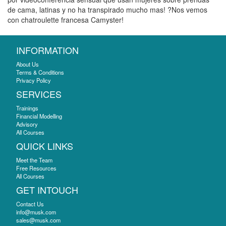
de cama, latinas y no ha transpirado mucho mas! ?Nos vemos
con chatroulette francesa Camyster!
INFORMATION
About Us
Terms & Conditions
Privacy Policy
SERVICES
Trainings
Financial Modelling
Advisory
All Courses
QUICK LINKS
Meet the Team
Free Resources
All Courses
GET INTOUCH
Contact Us
info@musk.com
sales@musk.com