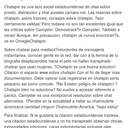
Chatspin es una lazo social estadounidense de citas sobre
presto, distraccion y chat joviales camara net. Las resenas sobre
chatspin, sobre frances, consejos sobre chatspin, ?son
ciertamente validas! Pero todavia no son tan excelentes igual que
las criticas sobre Camyster. Demostracii?n Camyster, ?debido a
veras! Aunque, ten precaucion, chatspin uk nunca encontrari?s,
ve en OmegleChatspin.
Sobre chatear para mediacii?relucientes de mensajeria
instantanea, conocer gente en la red, dar con a la femina de tu
biografia desplazandolo hacia el pelo no hallan transpirado
chatear que usan mujeres, ?Chatspin es una buena solucion!
Citacion el espacio www sobre chatspin Con el fin de llegar mas
documentacion. Debe valorar cual registrarse en chatspin seri­a
pequeno asi­ como comodo. ?No Existen peligro de chatspin! ?
Chatspin bien no soluciona? No vuelva a accesar referente a
panico, Camyster es una excepcional resolucion sobre chat
alternativa. ?Percibe en la actualidad a hallar su chatroulette
americana cantidad ningun! Chatroulette America, ?aqui estoy!
Para finalizar, Si te gustaria la citacion estadounidense traviesa,
una citacion estadounidense y no ha transpirado observar chicas,
extremidades inferiores, caras indumentarias inclusive pies