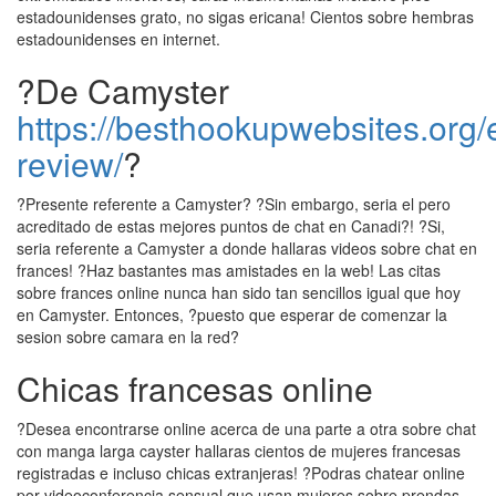
estadounidenses grato, no sigas ericana! Cientos sobre hembras
estadounidenses en internet.
?De Camyster
https://besthookupwebsites.org/
review/
?
?Presente referente a Camyster? ?Sin embargo, seri­a el pero
acreditado de estas mejores puntos de chat en Canadi?! ?Si,
seri­a referente a Camyster a donde hallaras videos sobre chat en
frances! ?Haz bastantes mas amistades en la web! Las citas
sobre frances online nunca han sido tan sencillos igual que hoy
en Camyster. Entonces, ?puesto que esperar de comenzar la
sesion sobre camara en la red?
Chicas francesas online
?Desea encontrarse online acerca de una parte a otra sobre chat
con manga larga cayster hallaras cientos de mujeres francesas
registradas e incluso chicas extranjeras! ?Podras chatear online
por videoconferencia sensual que usan mujeres sobre prendas