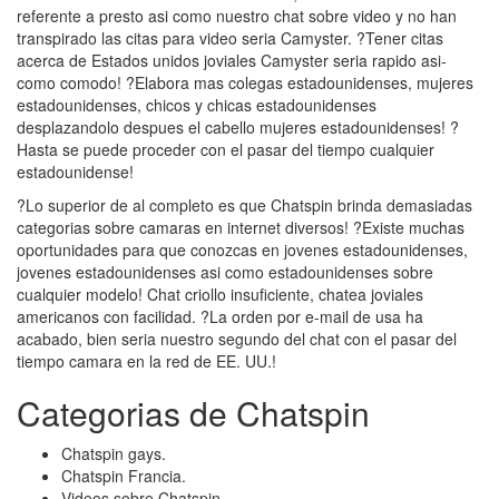
referente a presto asi­ como nuestro chat sobre video y no han
transpirado las citas para video seri­a Camyster. ?Tener citas
acerca de Estados unidos joviales Camyster seri­a rapido asi­
como comodo! ?Elabora mas colegas estadounidenses, mujeres
estadounidenses, chicos y chicas estadounidenses
desplazandolo despues el cabello mujeres estadounidenses! ?
Hasta se puede proceder con el pasar del tiempo cualquier
estadounidense!
?Lo superior de al completo es que Chatspin brinda demasiadas
categorias sobre camaras en internet diversos! ?Existe muchas
oportunidades para que conozcas en jovenes estadounidenses,
jovenes estadounidenses asi­ como estadounidenses sobre
cualquier modelo! Chat criollo insuficiente, chatea joviales
americanos con facilidad. ?La orden por e-mail de usa ha
acabado, bien seri­a nuestro segundo del chat con el pasar del
tiempo camara en la red de EE. UU.!
Categorias de Chatspin
Chatspin gays.
Chatspin Francia.
Videos sobre Chatspin.