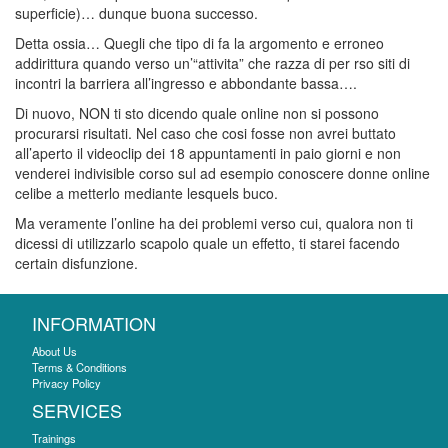
superficie)… dunque buona successo.
Detta ossia… Quegli che tipo di fa la argomento e erroneo
addirittura quando verso un’“attivita” che razza di per rso siti di
incontri la barriera all’ingresso e abbondante bassa….
Di nuovo, NON ti sto dicendo quale online non si possono
procurarsi risultati. Nel caso che cosi fosse non avrei buttato
all’aperto il videoclip dei 18 appuntamenti in paio giorni e non
venderei indivisible corso sul ad esempio conoscere donne online
celibe a metterlo mediante lesquels buco.
Ma veramente l’online ha dei problemi verso cui, qualora non ti
dicessi di utilizzarlo scapolo quale un effetto, ti starei facendo
certain disfunzione.
INFORMATION
About Us
Terms & Conditions
Privacy Policy
SERVICES
Trainings