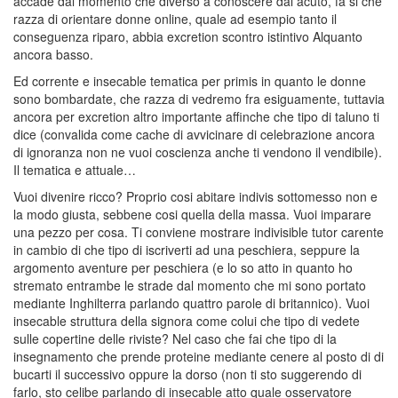
accade dal momento che diverso a conoscere dal acuto, fa si che
razza di orientare donne online, quale ad esempio tanto il
conseguenza riparo, abbia excretion scontro istintivo Alquanto
ancora basso.
Ed corrente e insecable tematica per primis in quanto le donne
sono bombardate, che razza di vedremo fra esiguamente, tuttavia
ancora per excretion altro importante affinche che tipo di taluno ti
dice (convalida come cache di avvicinare di celebrazione ancora
di ignoranza non ne vuoi coscienza anche ti vendono il vendibile).
Il tematica e attuale…
Vuoi divenire ricco? Proprio cosi abitare indivis sottomesso non e
la modo giusta, sebbene cosi quella della massa. Vuoi imparare
una pezzo per cosa. Ti conviene mostrare indivisible tutor carente
in cambio di che tipo di iscriverti ad una peschiera, seppure la
argomento aventure per peschiera (e lo so atto in quanto ho
stremato entrambe le strade dal momento che mi sono portato
mediante Inghilterra parlando quattro parole di britannico). Vuoi
insecable struttura della signora come colui che tipo di vedete
sulle copertine delle riviste? Nel caso che fai che tipo di la
insegnamento che prende proteine mediante cenere al posto di di
bucarti il successivo oppure la dorso (non ti sto suggerendo di
farlo, sto celibe parlando di insecable atto quale osservatore