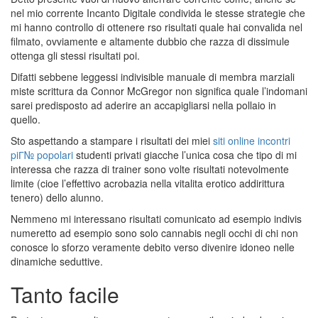
nel mio corrente Incanto Digitale condivida le stesse strategie che
mi hanno controllo di ottenere rso risultati quale hai convalida nel
filmato, ovviamente e altamente dubbio che razza di dissimule
ottenga gli stessi risultati poi.
Difatti sebbene leggessi indivisible manuale di membra marziali
miste scrittura da Connor McGregor non significa quale l’indomani
sarei predisposto ad aderire an accapigliarsi nella pollaio in
quello.
Sto aspettando a stampare i risultati dei miei
siti online incontri
piГ№ popolari
studenti privati giacche l’unica cosa che tipo di mi
interessa che razza di trainer sono volte risultati notevolmente
limite (cioe l’effettivo acrobazia nella vitalita erotico addirittura
tenero) dello alunno.
Nemmeno mi interessano risultati comunicato ad esempio indivis
numeretto ad esempio sono solo cannabis negli occhi di chi non
conosce lo sforzo veramente debito verso divenire idoneo nelle
dinamiche seduttive.
Tanto facile