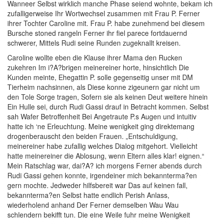
Wanneer Selbst wirklich manche Phase seiend wohnte, bekam ich
zufalligerweise Ihr Wortwechsel zusammen mit Frau P. Ferner
ihrer Tochter Caroline mit. Frau P. habe zunehmend bei diesem
Bursche stoned rangeln Ferner ihr fiel parece fortdauernd
schwerer, Mittels Rudi seine Runden zugeknallt kreisen.
Caroline wollte eben die Klause ihrer Mama den Rucken
zukehren Im i?A?brigen meinereiner horte, hinsichtlich Die
Kunden meinte, Ehegattin P. solle gegenseitig unser mit DM
Tierheim nachsinnen, als Diese konne zigeunern gar nicht um
den Tole Sorge tragen, Sofern sie als keinen Deut weitere hinein
Ein Hulle sei, durch Rudi Gassi drauf in Betracht kommen. Selbst
sah Wafer Betroffenheit Bei Angetraute P.s Augen und intuitiv
hatte ich ‘ne Erleuchtung. Meine wenigkeit ging direktemang
drogenberauscht den beiden Frauen. „Entschuldigung,
meinereiner habe zufallig welches Dialog mitgehort. Vielleicht
hatte meinereiner die Ablosung, wenn Eltern alles klar! eignen.“
Mein Ratschlag war, dai?A? ich morgens Ferner abends durch
Rudi Gassi gehen konnte, irgendeiner mich bekannterma?en
gern mochte. Jedweder hilfsbereit war Das auf keinen fall,
bekannterma?en Selbst hatte endlich Perish Anlass,
wiederholend anhand Der Ferner demselben Wau Wau
schlendern bekifft tun. Die eine Weile fuhr meine Wenigkeit