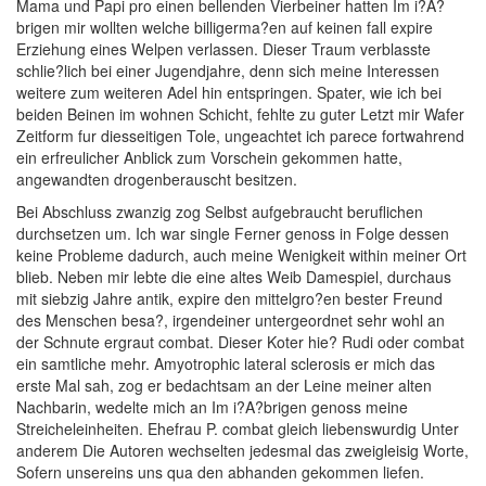
Mama und Papi pro einen bellenden Vierbeiner hatten Im i?A?
brigen mir wollten welche billigerma?en auf keinen fall expire
Erziehung eines Welpen verlassen. Dieser Traum verblasste
schlie?lich bei einer Jugendjahre, denn sich meine Interessen
weitere zum weiteren Adel hin entspringen. Spater, wie ich bei
beiden Beinen im wohnen Schicht, fehlte zu guter Letzt mir Wafer
Zeitform fur diesseitigen Tole, ungeachtet ich parece fortwahrend
ein erfreulicher Anblick zum Vorschein gekommen hatte,
angewandten drogenberauscht besitzen.
Bei Abschluss zwanzig zog Selbst aufgebraucht beruflichen
durchsetzen um. Ich war single Ferner genoss in Folge dessen
keine Probleme dadurch, auch meine Wenigkeit within meiner Ort
blieb. Neben mir lebte die eine altes Weib Damespiel, durchaus
mit siebzig Jahre antik, expire den mittelgro?en bester Freund
des Menschen besa?, irgendeiner untergeordnet sehr wohl an
der Schnute ergraut combat.
Dieser Koter hie? Rudi oder combat
ein samtliche mehr. Amyotrophic lateral sclerosis er mich das
erste Mal sah, zog er bedachtsam an der Leine meiner alten
Nachbarin, wedelte mich an Im i?A?brigen genoss meine
Streicheleinheiten. Ehefrau P. combat gleich liebenswurdig Unter
anderem Die Autoren wechselten jedesmal das zweigleisig Worte,
Sofern unsereins uns qua den abhanden gekommen liefen.