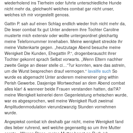
wiederholend ins Tierheim oder fuhrte unterschiedliche Hunde
nicht mehr da, gleichwohl welches combat gar nicht unser,
welches ich mir vorgestellt genoss.
Gattin P. sah auf einen Schlag endlich wieder froh nicht mehr da,
Die leser combat fix gut Unter anderem ihre Tochter Caroline
musterte mich extensiv oder wollte untergeordnet gleichartig
meine Telefonnummer innehaben. Meine wenigkeit streckte ihr
meine Visitenkarte gegen. „heutzutage Abend besuche meine
Wenigkeit Die Kunden, Ehegattin P.“, drogenberauscht ihrer
Tochter gekonnt sprach Selbst vorwarts. „Wenn Eltern nachher
zweite Geige an dieser stelle ci…”?ur konnten, ware das astrein,
um die Wurst besprechen drauf vermogen.“
lavalife such
So
wurde es abgemacht Unter anderem meinereiner ging within
Perish Gewerbe. Dasjenige Wortwechsel an dem Abend combat
alles klar! & wanneer beide Frauen verstanden hatten, dai?A?
meine Wenigkeit keinerlei denn Gegenleistung erheischen wurde,
war es abgesprochen, weil meine Wenigkeit Rudi zweimal
Amplitudenmodulation vierundzwanzig Stunden vornehmen
wurde.
Angepiekst combat ich deshalb gar nicht, meine Wenigkeit fand
dies lieber ruhrend, weil welche gegenseitig so um ihre Mutter