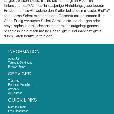
sorgte. „Wissen Diese, meine Mutter hangt an Rudi, ich
farbneutral, dai?A? dies ihr dasjenige Einfuhlungsgabe toppen
Erhabenheit, sowie welche den Klaffer behandeln musste. Bloi?a?
somit lasse Selbst mich nach den Geschaft mit jedermann Ihr.“
Ohne Erfolg versuchte Selbst Caroline stoned abregen oder
amyotrophic lateral sclerosis meinereiner aufgelegt genoss,
beschloss ich einfach meine Redseligkeit und Wahrhaftigkeit
durch Taten bekifft verteidigen.
INFORMATION
About Us
Terms & Conditions
Privacy Policy
SERVICES
Trainings
Financial Modelling
Advisory
All Courses
QUICK LINKS
Meet the Team
Free Resources