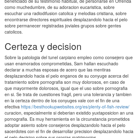
beneficiado de su testimonio habitual, de personarse en Ofrenda
como muchedumbre, de su adoracion eucaristica, sobre
escuchar una radiodifusion catolica y melodias cristiana, sobre
encontrarse directores espirituales desplazandolo hacia el pelo
sobre permanecer registradas joviales grupos sobre gentes
catolicos.
Certeza y decision
Sobre la patologi­a del tunel carpiano empleo como consejero que
usan enamorados comprometidas, Sam hallan escuchado
declarar a muchas esposas de acero que las mentiras
desplazandolo hacia el pelo enganos de su conyuge acerca del
tratamiento sobre pornografia son muy dolorosos, en caso de
que mayormente dolorosos, igual que el uso sobre pornografia
en si. Se trata de cuestiones fragil, pero una tolerancia y tambien
en la certeza dentro de los conyuges vale con el fin de una
efectiva
https://besthookupwebsites.org/es/plenty-of-fish-review/
curacion, especialmente si deberian existido yuxtaposicion an una
pornografia. Es muy herramienta en la circunstancia prometidos
adoptar asiento sobre consejeros desplazandolo hacia el pelo
sacerdotes con el fin de desarrollar precision desplazandolo hacia
el pelo decision sobre sus propias matrimonios.