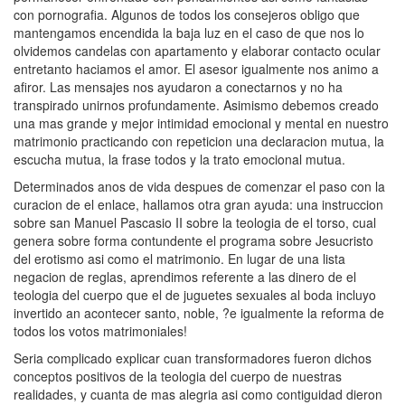
con pornografia. Algunos de todos los consejeros obligo que
mantengamos encendida la baja luz en el caso de que nos lo
olvidemos candelas con apartamento y elaborar contacto ocular
entretanto haciamos el amor.
El asesor igualmente nos animo a
afiror. Las mensajes nos ayudaron a conectarnos y no ha
transpirado unirnos profundamente. Asimismo debemos creado
una mas grande y mejor intimidad emocional y mental en nuestro
matrimonio practicando con repeticion una declaracion mutua, la
escucha mutua, la frase todos y la trato emocional mutua.
Determinados anos de vida despues de comenzar el paso con la
curacion de el enlace, hallamos otra gran ayuda: una instruccion
sobre san Manuel Pascasio II sobre la teologia de el torso, cual
genera sobre forma contundente el programa sobre Jesucristo
del erotismo asi­ como el matrimonio. En lugar de una lista
negacion de reglas, aprendimos referente a las dinero de el
teologia del cuerpo que el de juguetes sexuales al boda incluyo
invertido an acontecer santo, noble, ?e igualmente la reforma de
todos los votos matrimoniales!
Seri­a complicado explicar cuan transformadores fueron dichos
conceptos positivos de la teologia del cuerpo de nuestras
realidades, y cuanta de mas alegria asi­ como contiguidad dieron