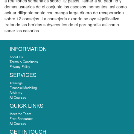
a reuniones semanales sobre 12 pasos, llamar a su padrino y
demas usuarios de el conjunto los esposos momentos, asi­ como
actuar diligentemente con manga larga dinero de recuperacion
sobre 12 consejos. La consejeria experto se oye significativo
tratando las heridas subyacentes de el pornografia asi­ como
sanar los casorios.
INFORMATION
About Us
Terms & Conditions
Privacy Policy
SERVICES
Trainings
Financial Modelling
Advisory
All Courses
QUICK LINKS
Meet the Team
Free Resources
All Courses
GET INTOUCH