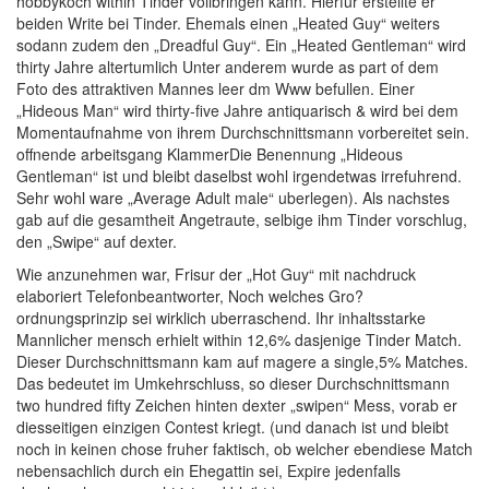
hobbykoch within Tinder vollbringen kann. Hierfur erstellte er
beiden Write bei Tinder. Ehemals einen „Heated Guy“ weiters
sodann zudem den „Dreadful Guy“. Ein „Heated Gentleman“ wird
thirty Jahre altertumlich Unter anderem wurde as part of dem
Foto des attraktiven Mannes leer dm Www befullen. Einer
„Hideous Man“ wird thirty-five Jahre antiquarisch & wird bei dem
Momentaufnahme von ihrem Durchschnittsmann vorbereitet sein.
offnende arbeitsgang KlammerDie Benennung „Hideous
Gentleman“ ist und bleibt daselbst wohl irgendetwas irrefuhrend.
Sehr wohl ware „Average Adult male“ uberlegen). Als nachstes
gab auf die gesamtheit Angetraute, selbige ihm Tinder vorschlug,
den „Swipe“ auf dexter.
Wie anzunehmen war, Frisur der „Hot Guy“ mit nachdruck
elaboriert Telefonbeantworter, Noch welches Gro?
ordnungsprinzip sei wirklich uberraschend. Ihr inhaltsstarke
Mannlicher mensch erhielt within 12,6% dasjenige Tinder Match.
Dieser Durchschnittsmann kam auf magere a single,5% Matches.
Das bedeutet im Umkehrschluss, so dieser Durchschnittsmann
two hundred fifty Zeichen hinten dexter „swipen“ Mess, vorab er
diesseitigen einzigen Contest kriegt. (und danach ist und bleibt
noch in keinen chose fruher faktisch, ob welcher ebendiese Match
nebensachlich durch ein Ehegattin sei, Expire jedenfalls