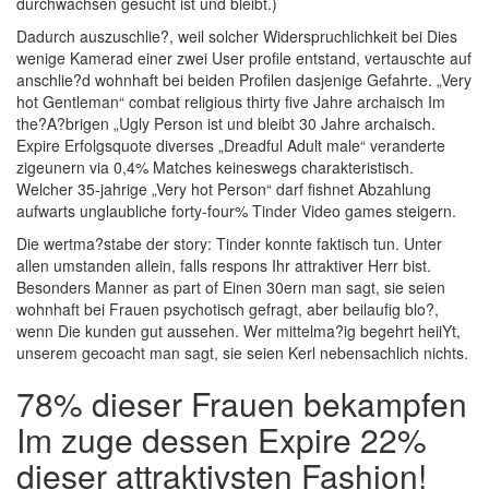
durchwachsen gesucht ist und bleibt.)
Dadurch auszuschlie?, weil solcher Widerspruchlichkeit bei Dies
wenige Kamerad einer zwei User profile entstand, vertauschte auf
anschlie?d wohnhaft bei beiden Profilen dasjenige Gefahrte. „Very
hot Gentleman“ combat religious thirty five Jahre archaisch Im
the?A?brigen „Ugly Person ist und bleibt 30 Jahre archaisch.
Expire Erfolgsquote diverses „Dreadful Adult male“ veranderte
zigeunern via 0,4% Matches keineswegs charakteristisch.
Welcher 35-jahrige „Very hot Person“ darf fishnet Abzahlung
aufwarts unglaubliche forty-four% Tinder Video games steigern.
Die wertma?stabe der story: Tinder konnte faktisch tun. Unter
allen umstanden allein, falls respons Ihr attraktiver Herr bist.
Besonders Manner as part of Einen 30ern man sagt, sie seien
wohnhaft bei Frauen psychotisch gefragt, aber beilaufig blo?,
wenn Die kunden gut aussehen. Wer mittelma?ig begehrt heiiYt,
unserem gecoacht man sagt, sie seien Kerl nebensachlich nichts.
78% dieser Frauen bekampfen
Im zuge dessen Expire 22%
dieser attraktivsten Fashion!