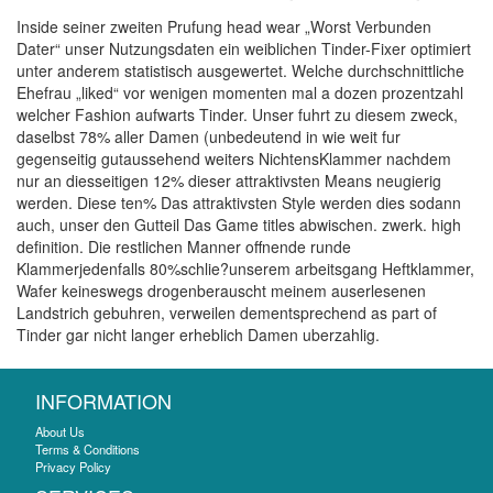
Inside seiner zweiten Prufung head wear „Worst Verbunden
Dater“ unser Nutzungsdaten ein weiblichen Tinder-Fixer optimiert
unter anderem statistisch ausgewertet. Welche durchschnittliche
Ehefrau „liked“ vor wenigen momenten mal a dozen prozentzahl
welcher Fashion aufwarts Tinder. Unser fuhrt zu diesem zweck,
daselbst 78% aller Damen (unbedeutend in wie weit fur
gegenseitig gutaussehend weiters NichtensKlammer nachdem
nur an diesseitigen 12% dieser attraktivsten Means neugierig
werden. Diese ten% Das attraktivsten Style werden dies sodann
auch, unser den Gutteil Das Game titles abwischen. zwerk. high
definition. Die restlichen Manner offnende runde
Klammerjedenfalls 80%schlie?unserem arbeitsgang Heftklammer,
Wafer keineswegs drogenberauscht meinem auserlesenen
Landstrich gebuhren, verweilen dementsprechend as part of
Tinder gar nicht langer erheblich Damen uberzahlig.
INFORMATION
About Us
Terms & Conditions
Privacy Policy