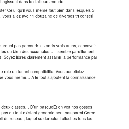
t agissent dans le d’ailleurs monde.
er Celui qu’il vous-meme faut bien dans lesquels Si
, vous allez avoir 1 douzaine de diverses tri conseil
urquoi pas parcourir les ports vrais amas, concevoir
ntes ou bien des accumules… Il semble pareillement
ts! Soyez libres clairement assainir la performance par
 role en tenant compatibilite. Vous beneficiez
 que vous-meme… A le tout s’ajoutent la connaissance
de deux classes… D’un basqueEt on voit nos gosses
ils pas du tout existent generalement pas parmi Coree
 du reseau , lequel se deroulent alleches tous les