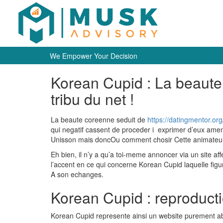
We Empower Your Decision
Korean Cupid : La beaute
tribu du net !
La beaute coreenne seduit de
https://datingmentor.or
qui negatif cassent de proceder i exprimer d’eux ame
Unisson mais doncOu comment chosir Cette animateur 
Eh bien, il n’y a qu’a toi-meme annoncer via un site a
l’accent en ce qui concerne Korean Cupid laquelle fi
A son echanges.
Korean Cupid : reproduct
Korean Cupid represente ainsi un website purement aba