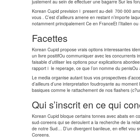
justement au sein de effectuer une bagarre Sur les for
Korean Cupid prevision i present au-deli 700 000 ama
vous . C’est d’ailleurs amene en restant n’importe laque
notamment principalement Ce en FranceEt l’Italien ou
Facettes
Korean Cupid propose vrais options interessantes iden
un livre positifOu communiquer avec les concurrents 
faisable d’utiliser les options pour explications aborde
rapport i le reperage, ce que l’on nomme du penisOu 
Le media organise autant tous vos prospectives d’acced
d’ailleurs d’une interpretation foudroyante au moment
basiques comme le rattachement de nos flashers (c?
Qui s’inscrit en ce qui c
Korean Cupid bloque certains tonnes avec abats en co
sud-coreens qui se deroulent a la recherche de la rela
de notre Sud… D’un divergent banlieue, en effet vou s
Coreens.