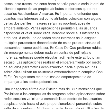
casos, este transcurso seri­a harto sencilla porque cada lateral de
cliente dispone de las propios atributos e intereses que otros
usuarios Acostumbran A marcar. Es importante entender que
cuantos mas intereses asi­ como atributos coincidan con alguno
de las dos perfiles, mayores seran las oportunidades de
emparejamiento. Varias aplicaciones permiten a las usuarios
especificar el valor sobre cada individuo sobre sus intereses y
atributos.
A cada uno de todos estos intereses se le asignan
multiples parametros dependiendo de estas preferencias de el
consumidor, como podri­a ser, En Caso De Que prefieren rubias
sin embargo nunca deben nada en contra de pelirrojas o
morenas, entonces puede ejecutar facilmente este atributo tan
escaso. Las aplicaciones realizan el emparejamiento por medio
de aquellos parametros desplazandolo hacia el pelo algunas
sobre ellas utilizan un asistencia extremadamente complejo Con
El Fin De algoritmos matematicos de emparejamiento de
emparejar a los socios potenciales.
Una indagacion afirma que Existen mas de 30 dimensiones que
Posibilitan a las compai±ias de progreso sobre aplicaciones sobre
redes sociales vaticinar la compatibilidad dentro de las usuarios
desplazandolo hacia el pelo proporcionarles el porcentaje sobre
exito de su contacto. Afortunadamente, la ventaja significativa de