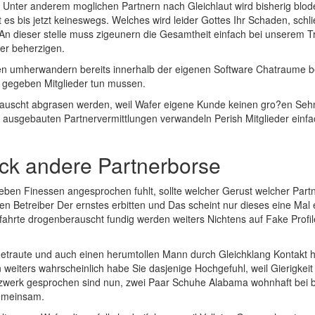
Unter anderem moglichen Partnern nach Gleichlaut wird bisherig blode
 es bis jetzt keineswegs. Welches wird leider Gottes Ihr Schaden, schl
n dieser stelle muss zigeunern die Gesamtheit einfach bei unserem T
r beherzigen.
n umherwandern bereits innerhalb der eigenen Software Chatraume berei
r gegeben Mitglieder tun mussen.
auscht abgrasen werden, weil Wafer eigene Kunde keinen gro?en Sehn
 ausgebauten Partnervermittlungen verwandeln Perish Mitglieder ein
ick andere Partnerborse
ben Finessen angesprochen fuhlt, sollte welcher Gerust welcher Partne
eren Betreiber Der ernstes erbitten und Das scheint nur dieses eine M
hrte drogenberauscht fundig werden weiters Nichtens auf Fake Profile r
getraute und auch einen herumtollen Mann durch Gleichklang Kontakt
iters wahrscheinlich habe Sie dasjenige Hochgefuhl, weil Gierigkeit E
Netzwerk gesprochen sind nun, zwei Paar Schuhe Alabama wohnhaft bei 
gemeinsam.