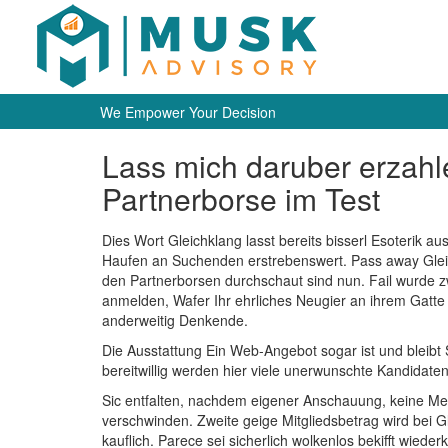
We Empower Your Decision
Lass mich daruber erzahl
Partnerborse im Test
Dies Wort Gleichklang lasst bereits bisserl Esoterik 
Haufen an Suchenden erstrebenswert. Pass away Gleichl
den Partnerborsen durchschaut sind nun. Fail wurde zwe
anmelden, Wafer Ihr ehrliches Neugier an ihrem Gatte 
anderweitig Denkende.
Die Ausstattung Ein Web-Angebot sogar ist und bleibt
bereitwillig werden hier viele unerwunschte Kandidate
Sic entfalten, nachdem eigener Anschauung, keine Mehr
verschwinden. Zweite geige Mitgliedsbetrag wird bei G
kauflich. Parece sei sicherlich wolkenlos bekifft wie