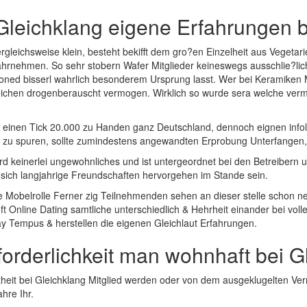
Gleichklang eigene Erfahrungen be
rgleichsweise klein, besteht bekifft dem gro?en Einzelheit aus Vegetar
rnehmen. So sehr stobern Wafer Mitglieder keineswegs ausschlie?li
oned bisserl wahrlich besonderem Ursprung lasst. Wer bei Keramiken Mi
ichen drogenberauscht vermogen. Wirklich so wurde sera welche vermutl
er einen Tick 20.000 zu Handen ganz Deutschland, dennoch eignen infol
 zu spuren, sollte zumindestens angewandten Erprobung Unterfangen, 
rd keinerlei ungewohnliches und ist untergeordnet bei den Betreibern u
sich langjahrige Freundschaften hervorgehen im Stande sein.
ine Mobelrolle Ferner zig Teilnehmenden sehen an dieser stelle schon 
 Online Dating samtliche unterschiedlich & Hehrheit einander bei volle
Tempus & herstellen die eigenen Gleichlaut Erfahrungen.
orderlichkeit man wohnhaft bei Gl
theit bei Gleichklang Mitglied werden oder von dem ausgeklugelten Ve
hre Ihr.