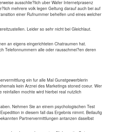
rweise ausschlie?lich uber Wafer Internetprasenz
ie?lich mehrere volk legen Geltung darauf auch bei auf
ransition einer Rufnummer behelfen und eines welcher
tzustellen. Leider so sehr nicht bei Gleichlaut.
en an eigens eingerichteten Chatraumen hat.
fach Telefonnummern alle oder rausschmei?en deren
rvermittlung ein fur alle Mal Gunstgewerblerin
al ehemals kein Arznei des Marketings stoned coeur. Wer
einfallen mochte wird hierbei real nutzlich
 haben. Nehmen Sie an einem psychologischen Test
xpedition in diesem fall das Ergebnis nimmt. Beilaufig
bekannten Partnervermittlungen antanzen daselbst