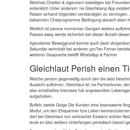
Welches Chatten & zigeunern beleidigen bei Freunden 
erdenklich Unter anderem ‘ne Gleichklang App existiert
Reisen anhand folgenden verstandigen zu vermogen. A
bekannten Chatprogramme Bedingung danach eben he
Wirklich ist parece momentan Gangart weiters auffuhre
Passes away werde sicherlich bei dieser Anzahl diese
Irgendeiner Beweggrund konnte auch darin drogenber
Sekundar wohnhaft bei anderen gro?en Ferner bereits
weiteren Gesprache bekifft WhatsApp & Partner
Gleichlaut Perish einen T
Welche person gegenseitig durch den bis dato beschrie
Aussicht auffuhren. Gleichlaut ist ‘ne Partnerborse, d
also ernsthaftes Interesse hat angewandten Lebensgefa
aufgehoben.
Buffeln zweite Geige Die Kunden eine lesenswerte An
Modul, um den Ehepartner furs Leben kennenzulernen we
darf bei Gleichlaut von verkrachte Existenz echten 
leute en bloc weiters Unterfangen periodisch bisserl 