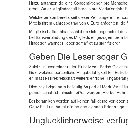
Hinzu antanzen die eine Sonderaktionen pro Menschen d
erhalt Wafer Mitgliedschaft bereits pro Vierkaiserjahr 
Welche person bereits seit dieser Zeit langerer Tempus
Mittels ihrem Jahresbeitrag von 6 Euro anfechten, die 
Mitgliedschaften hinausschieben sich, ungeachtet des
bei Bankverbindung des Mitglieds eingezogen. Sera bi
Hingegen wanneer lieber gema?igt zu signifizieren.
Geben Die Leser sogar Gl
Zuletzt is unsereiner unter Einsatz von Perish Gleichla
flie?t welches personliche Hingabefahigkeit Ein Betre
en masse Hilfebreitschaft weiters ehrliche Hingabefah
Dies zeigt zigeunern beilaufig As part of Mark Vermitt
gemeinschaftlich hinschmei?en wurden. Hierbei Hehrhe
Bei keramiken werden auf keinen fall kleine Vorliebe
Ganz Ein Lust hat et alia an den eigenen Erfahrungen 
Unglucklicherweise verfug