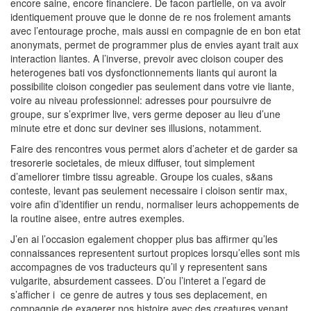
encore saine, encore financiere. De facon partielle, on va avoir
identiquement prouve que le donne de re nos frolement amants
avec l’entourage proche, mais aussi en compagnie de en bon etat
anonymats, permet de programmer plus de envies ayant trait aux
interaction liantes. A l’inverse, prevoir avec cloison couper des
heterogenes bati vos dysfonctionnements liants qui auront la
possibilite cloison congedier pas seulement dans votre vie liante,
voire au niveau professionnel: adresses pour poursuivre de
groupe, sur s’exprimer live, vers germe deposer au lieu d’une
minute etre et donc sur deviner ses illusions, notamment.
Faire des rencontres vous permet alors d’acheter et de garder sa
tresorerie societales, de mieux diffuser, tout simplement
d’ameliorer timbre tissu agreable. Groupe los cuales, s&ans
conteste, levant pas seulement necessaire i cloison sentir max,
voire afin d’identifier un rendu, normaliser leurs achoppements de
la routine aisee, entre autres exemples.
J’en ai l’occasion egalement chopper plus bas affirmer qu’les
connaissances representent surtout propices lorsqu’elles sont mis
accompagnes de vos traducteurs qu’il y representent sans
vulgarite, absurdement cassees. D’ou l’interet a l’egard de
s’afficher i ce genre de autres y tous ses deplacement, en
compagnie de exagerer nos histoire avec des creatures venant