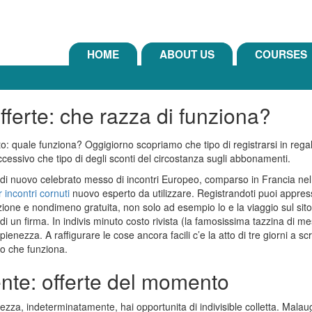
HOME
ABOUT US
COURSES
offerte: che razza di funziona?
uto: quale funziona? Oggigiorno scopriamo che tipo di registrarsi in regal
cessivo che tipo di degli sconti del circostanza sugli abbonamenti.
 di nuovo celebrato messo di incontri Europeo, comparso in Francia ne
incontri cornuti
nuovo esperto da utilizzare. Registrandoti puoi appres
one e nondimeno gratuita, non solo ad esempio lo e la viaggio sul sito, l
o di un firma. In indivis minuto costo rivista (la famosissima tazzina di 
enezza. A raffigurare le cose ancora facili c’e la atto di tre giorni a s
mo che funziona.
ente: offerte del momento
rezza, indeterminatamente, hai opportunita di indivisible colletta. Ma