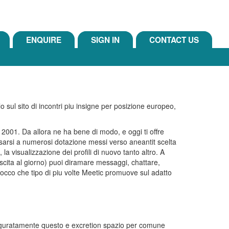
ENQUIRE
SIGN IN
CONTACT US
o sul sito di incontri piu insigne per posizione europeo,
l 2001.
Da allora ne ha bene di modo, e oggi ti offre
sarsi a numerosi dotazione messi verso aneantit scelta
a visualizzazione dei profili di nuovo tanto altro. A
mescita al giorno) puoi diramare messaggi, chattare,
crocco che tipo di piu volte Meetic promuove sul adatto
lauguratamente questo e excretion spazio per comune