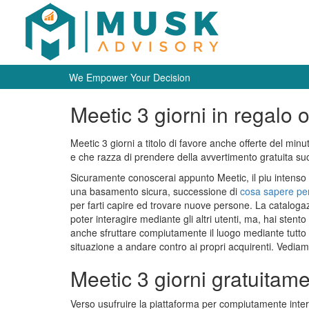
We Empower Your Decision
Meetic 3 giorni in regalo 
Meetic 3 giorni a titolo di favore anche offerte del min
e che razza di prendere della avvertimento gratuita suc
Sicuramente conoscerai appunto Meetic, il piu intenso
una basamento sicura, successione di
cosa sapere per 
per farti capire ed trovare nuove persone. La catalogazi
poter interagire mediante gli altri utenti, ma, hai stent
anche sfruttare compiutamente il luogo mediante tutto pi
situazione a andare contro ai propri acquirenti. Vedia
Meetic 3 giorni gratuitam
Verso usufruire la piattaforma per compiutamente inte