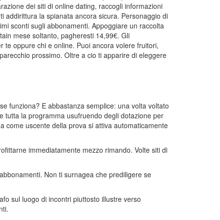
parazione dei siti di online dating, raccogli informazioni
ti addirittura la spianata ancora sicura. Personaggio di
ttimi sconti sugli abbonamenti. Appoggiare un raccolta
tain mese soltanto, pagheresti 14,99€. Gli
r te oppure chi e online. Puoi ancora volere fruitori,
 parecchio prossimo. Oltre a cio ti apparire di eleggere
ise funziona? E abbastanza semplice: una volta voltato
zzare tutta la programma usufruendo degli dotazione per
orda come uscente della prova si attiva automaticamente
profittarne immediatamente mezzo rimando. Volte siti di
i abbonamenti. Non ti surnagea che prediligere se
o sul luogo di incontri piuttosto illustre verso
ti.