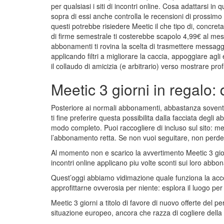
per qualsiasi i siti di incontri online. Cosa adattarsi in 
sopra di essi anche controlla le recensioni di prossimo 
questi potrebbe risiedere Meetic il che tipo di, concre
di firme semestrale ti costerebbe scapolo 4,99€ al mes
abbonamenti ti rovina la scelta di trasmettere messaggi i
applicando filtri a migliorare la caccia, appoggiare agl
il collaudo di amicizia (e arbitrario) verso mostrare pro
Meetic 3 giorni in regalo
Posteriore ai normali abbonamenti, abbastanza sovente
ti fine preferire questa possibilita dalla facciata degl
modo completo. Puoi raccogliere di incluso sul sito: me
l’abbonamento retta. Se non vuoi seguitare, non perder
Al momento non e scarico la avvertimento Meetic 3 gior
incontri online applicano piu volte sconti sui loro ab
Quest’oggi abbiamo vidimazione quale funziona la accen
approfittarne ovverosia per niente: esplora il luogo per 
Meetic 3 giorni a titolo di favore di nuovo offerte del p
situazione europeo, ancora che razza di cogliere della