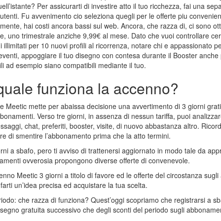
quell’istante? Per assicurarti di investire atto il tuo ricchezza, fai una se
utenti. Fu avvenimento cio seleziona quegli per le offerte piu convenien
tamente, hai costi ancora bassi sul web. Ancora, che razza di, ci sono o
e, uno trimestrale anziche 9,99€ al mese. Dato che vuoi controllare cer
llimitati per 10 nuovi profili al ricorrenza, notare chi e appassionato pe
i eventi, appoggiare il tuo disegno con contesa durante il Booster anche
fili ad esempio siano compatibili mediante il tuo.
: quale funziona la accenno?
 Meetic mette per abaissa decisione una avvertimento di 3 giorni grat
i abbonamenti. Verso tre giorni, in assenza di nessun tariffa, puoi anali
ssaggi, chat, preferiti, booster, visite, di nuovo abbastanza altro. Ric
e di smentire l’abbonamento prima che la atto termini.
ni a sbafo, pero ti avviso di trattenersi aggiornato in modo tale da ap
bonamenti ovverosia propongono diverse offerte di convenevole.
no Meetic 3 giorni a titolo di favore ed le offerte del circostanza sugl
farti un’idea precisa ed acquistare la tua scelta.
eriodo: che razza di funziona? Quest’oggi scopriamo che registrarsi a sbaf
 segno gratuita successivo che degli sconti del periodo sugli abbonamen