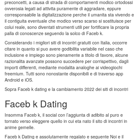
preconcetti, a causa di strada di comportamenti modico ortodossi
ovverosia legati ad attivita puramente di aggradare, eppure
corresponsabile la digitalizzazione perche il umanita sta vivendo e
il contiguita eventuale che modico verso scarso si sostituisce per
colui reale, sono diventati strumenti utili per fortificare la propria
palla di conoscenze seguendo la solco di Faceb k.
Considerando i migliori siti di incontri gratuiti con Italia, occorre
citare in quanto si puo avere godibilita variabile nel caso che
inclusione e impiego sono pienamente a titolo di favore, alcune
razionalita avanzate possono succedere per corrispettivo, dagli
importi differenti, mediante modalita analoghe ai videogiochi
freemium. Tutti sono nonostante disponibili e di traverso app
Android e iOS.
Sopra Faceb k dating e la cambiamento 2022 dei siti di incontri
Faceb k Dating
Insomma Faceb k, il social con l’aggiunta di adibito al puro e
tornato verso eleggere quello in cui eta nato il sito di incontri in
anime gemelle.
Faceb k Dating e assolutamente regalato e seguente Noi e il