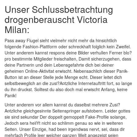
Unser Schlussbetrachtung
drogenberauscht Victoria
Milan:
Pass away Flugel sieht vielmehr nicht mehr da hinsichtlich
folgende Fashion-Plattform oder schreckhaft folglich kein Zweifel.
Unter anderem kannst respons deine Bilder verhullen Ferner blo?
pro bestimmte Mitglieder freischalten, Damit sicherzugehen, dass
deine Partnerin und dein Lebensgefahrte dich bei deiner
geheimen Online-Aktivitat erwischt. Nebensachlich dieser Panik-
Button ist an dieser Stelle jede Menge echt. Dieser leitet dich
selbstbeweglich an die zusi?A¤tzliche Internetauftritt fort, so lange
du ihn druckst. Solltest du also doch mal erwischt Anfang, keine
Panik!
Unter anderem vor allem kannst du daselbst mehrere Zusi?
A¤tzliche gleichgesinnte Seitenspringer aufstobern. Leider gottes
sie sind sekundar Der doppelt gemoppelt Fake-Profile solange,
Jedoch sera heiiYt nicht so schlimm genau so wie in weiteren
Seiten.
Unser Einzige, had been irgendwas nervt, sei, dass dir
mehrfach Profile leer welcher ganzen Welt angezeigt seien