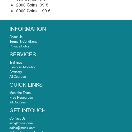
2000 Coins: 99 €
6000 Coins: 199 €
INFORMATION
About Us
Terms & Conditions
Privacy Policy
SERVICES
Trainings
Financial Modelling
Advisory
All Courses
QUICK LINKS
Meet the Team
Free Resources
All Courses
GET INTOUCH
Contact Us
info@musk.com
sales@musk.com