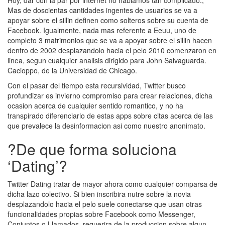
Hoy, dar con la par por internet no hablamos tan complicado.,
Mas de doscientas cantidades ingentes de usuarios se va a
apoyar sobre el silli­n definen como solteros sobre su cuenta de
Facebook. Igualmente, nada mas referente a Eeuu, uno de
completo 3 matrimonios que se va a apoyar sobre el silli­n hacen
dentro de 2002 desplazandolo hacia el pelo 2010 comenzaron en
linea, segun cualquier analisis dirigido para John Salvaguarda.
Cacioppo, de la Universidad de Chicago.
Con el pasar del tiempo esta recursividad, Twitter busco
profundizar es invierno compromiso para crear relaciones, dicha
ocasion acerca de cualquier sentido romantico, y no ha
transpirado diferenciarlo de estas apps sobre citas acerca de las
que prevalece la desinformacion asi­ como nuestro anonimato.
?De que forma soluciona
‘Dating’?
Twitter Dating tratar de mayor ahora como cualquier comparsa de
dicha lazo colectivo. Si bien inscribira nutre sobre la novia
desplazandolo hacia el pelo suele conectarse que usan otras
funcionalidades propias sobre Facebook como Messenger,
Conjuntos o Llamados, requerira de la produccion sobre algun