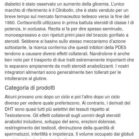
diabetici è stato osservato un aumento della glicemia. L’unico
marchio di riferimento è il Clinibolin, che è stato venduto per un
breve tempo sul mercato farmaceutico tedesco verso la fine del
1960. CortisoniciSi utilizzano in prima battuta steroidi di classe I di
potenza, in occlusiva. Recita si fa per dire spesso seminudo,
monoespressivo e con ripetuti primi piani del braccio gonfiato a
steroidi. Sebbene si basino sullo stesso meccanismo d’azione
sottostante, la ricerca conferma che questi inibitori della PDE5
tendono a causare diversi effetti collaterali. Nandrolone è anche
ben noto per il trasporto di due tratti estremamente importanti che
lo separano ampiamente da molti steroidi anabolizzanti. I nostri
integratori alimentari sono generalmente ben tollerati per le
intolleranze al glutine.
Categoria di prodotti
Alcuni provano uno dopo un ciclo e poi l’altro dopo un ciclo
diverso per vedere quale preferiscono. Al contrario, i derivati ​​del
DHT sono quasi tutti più selettivi dei tessuti rispetto al
Testosterone. Gli effetti collaterali sugli uomini degli steroidi
anabolici includono, sviluppo del seno, erezioni dolorose,
restringimento dei testicoli, diminuzione della quantità di
spermatozoi, infertilità e impotenza. Il volume occupato dai globuli