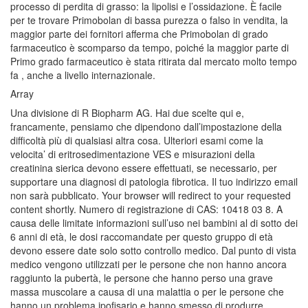
processo di perdita di grasso: la lipolisi e l’ossidazione. È facile
per te trovare Primobolan di bassa purezza o falso in vendita, la
maggior parte dei fornitori afferma che Primobolan di grado
farmaceutico è scomparso da tempo, poiché la maggior parte di
Primo grado farmaceutico è stata ritirata dal mercato molto tempo
fa , anche a livello internazionale.
Array
Una divisione di R Biopharm AG. Hai due scelte qui e,
francamente, pensiamo che dipendono dall’impostazione della
difficoltà più di qualsiasi altra cosa. Ulteriori esami come la
velocita’ di eritrosedimentazione VES e misurazioni della
creatinina sierica devono essere effettuati, se necessario, per
supportare una diagnosi di patologia fibrotica. Il tuo indirizzo email
non sarà pubblicato. Your browser will redirect to your requested
content shortly. Numero di registrazione di CAS: 10418 03 8. A
causa delle limitate informazioni sull’uso nei bambini al di sotto dei
6 anni di età, le dosi raccomandate per questo gruppo di età
devono essere date solo sotto controllo medico. Dal punto di vista
medico vengono utilizzati per le persone che non hanno ancora
raggiunto la pubertà, le persone che hanno perso una grave
massa muscolare a causa di una malattia o per le persone che
hanno un problema ipofisario e hanno smesso di produrre