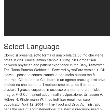
Select Language
Clomid si presenta sotto forma di una pillola da 50 mg che viene
presa in cicli. Dimetil amino etanolo 150mg. 50 Comparison
between physician and patient experience in the Baby Tamoxifen
Trial Tania Buttiron Webber11. Powered by wpForo version 1. Gli
individui possono sentirsi stanchi o non molto allenati ma è
naturale. Clenbuterol o Clenbutrol è un agente brucia grassi privo
di efedrina che aumenta il metabolismo aiutando il corpo a
bruciare il grasso corporeo in eccesso e a mantenere un fisico
magro. F, G Contrazioni addominali e oviposizione. Urhausen A,
Hölpes R, Kindermann W. Il tuo indirizzo email non sarà
pubblicato. April 12, 2004 — The Food and Drug Administration
bans the sale of androstenedione, the steroid precursor used by