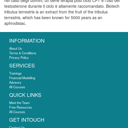
nel caso degli uomini, un bene terapia post ciclo CPT e l’uso del
testosterone durante il ciclo è altamente raccomandato. Biotech
tribulus terrestris is an extract from the fruit of the tribulus
terrestris, which has been known for 5000 years as an
aphrodisiac.
INFORMATION
About Us
Terms & Conditions
Privacy Policy
SERVICES
Trainings
Financial Modelling
Advisory
All Courses
QUICK LINKS
Meet the Team
Free Resources
All Courses
GET INTOUCH
Contact Us