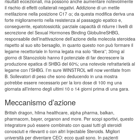
risultati eccezionali, ma possono anche aumentare notevolmente
il rischio di effetti collaterali negativi. Addizione di un metile
metilazione nella posizione C17 α; da questa modifica deriva una
forte miglioramento nella resistenza al passaggio epatico e,
conseguente, epatotossicità; parziale capacità di ridurre i livelli di
secrezione del Sexual Hormones Binding GlobulineSHBG,
responsabile dell’inattivazione dell’azione della molecola steroidea
rispetto al suo sito bersaglio, in quanto questo non può formare il
legame recettoriale in forma legata ma solo “libera”; 30mg al
giorno di Stanozololo hanno il potenziale di far decrescere la
produzione epatica di SHBG del 60%; una notevole refrattarietà al
legame con l’SHBG. I’m sure WINSTROL will now ventilate from
B. Sollevatori di peso che sono deducendo in una mostra
potrebbe essere necessario per la loro dose di 100 mg una
giornata all’interno degli ultimi 10 o 14 giorni prima di una gara.
Meccanismo d’azione
British dragon, hilma healthcare, alpha pharma, balkan,
pharmacom, bayer, organon and more. Per scopi sportivi, questo
integratore può essere combinato con quasi tutti gli steroidi
conosciuti e rilevanti o con altri Injectable Steroids. Migliori
università per diventare CEO: ecco quali sono. In pazienti