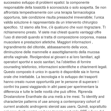
successivo sviluppo di problemi epatici: la componente
responsabile della tossicità è sconosciuta o solo sospetta. Se non
affrontata tempestivamente con una terapia farmacologica
opportuna, tale condizione risulta pressoché irreversibile; l’unica
valida soluzione è rappresentata da un intervento chirurgico
specifico. 12 siamo alla fine, c’è qualcuno che vuoi ringraziare. Ti
richiameremo presto. Vi siete mai chiesti quanto vantaggi offre
l’uso di steroidi quando si tratta di composizione corporea, massa
muscolare e prestazioni atletiche. Maggiori informazioni ,
ingrandimento del clitoride, abbassamento della voce,
diminuzione delle mammelle e assottigliamento della mucosa
atrofia vaginale. Rivolgendosi ai giovani e ai loro familiari, agli
operatori sportivi e socio sanitari, ha l’obiettivo di fornire
counseling telefonico, informazioni scientifiche e chiarimenti legali.
Questo composto è unico in quanto è disponibile sia in forma
orale che iniettabile. La tecnologia e lo sviluppo dei trasporti
hanno creato nuove opportunità per le persone di superare i
confini tra paesi viaggiando in altri paesi per sperimentare la
differenza e tutte le belle novità che può offrire. Riprenda
Drostanolone Enanthate da una metà a tre mesi. To identify and
characterize patterns of use among a contemporary cohort of
current anabolic androgenic steroid aas users. Quindi, soprattutto