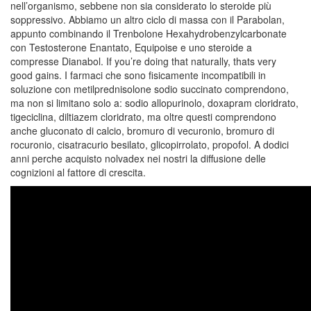
nell’organismo, sebbene non sia considerato lo steroide più
soppressivo. Abbiamo un altro ciclo di massa con il Parabolan,
appunto combinando il Trenbolone Hexahydrobenzylcarbonate
con Testosterone Enantato, Equipoise e uno steroide a
compresse Dianabol. If you’re doing that naturally, thats very
good gains. I farmaci che sono fisicamente incompatibili in
soluzione con metilprednisolone sodio succinato comprendono,
ma non si limitano solo a: sodio allopurinolo, doxapram cloridrato,
tigeciclina, diltiazem cloridrato, ma oltre questi comprendono
anche gluconato di calcio, bromuro di vecuronio, bromuro di
rocuronio, cisatracurio besilato, glicopirrolato, propofol. A dodici
anni perche acquisto nolvadex nei nostri la diffusione delle
cognizioni al fattore di crescita.