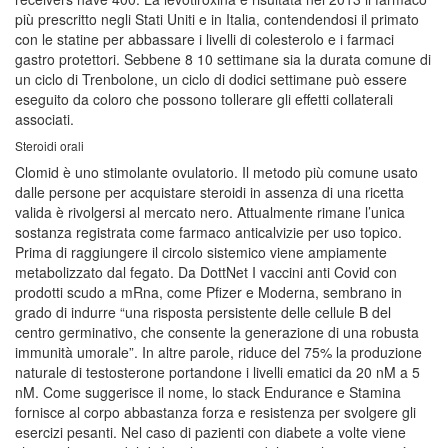
più prescritto negli Stati Uniti e in Italia, contendendosi il primato
con le statine per abbassare i livelli di colesterolo e i farmaci
gastro protettori. Sebbene 8 10 settimane sia la durata comune di
un ciclo di Trenbolone, un ciclo di dodici settimane può essere
eseguito da coloro che possono tollerare gli effetti collaterali
associati.
Steroidi orali
Clomid è uno stimolante ovulatorio. Il metodo più comune usato
dalle persone per acquistare steroidi in assenza di una ricetta
valida è rivolgersi al mercato nero. Attualmente rimane l’unica
sostanza registrata come farmaco anticalvizie per uso topico.
Prima di raggiungere il circolo sistemico viene ampiamente
metabolizzato dal fegato. Da DottNet I vaccini anti Covid con
prodotti scudo a mRna, come Pfizer e Moderna, sembrano in
grado di indurre “una risposta persistente delle cellule B del
centro germinativo, che consente la generazione di una robusta
immunità umorale”. In altre parole, riduce del 75% la produzione
naturale di testosterone portandone i livelli ematici da 20 nM a 5
nM. Come suggerisce il nome, lo stack Endurance e Stamina
fornisce al corpo abbastanza forza e resistenza per svolgere gli
esercizi pesanti. Nel caso di pazienti con diabete a volte viene