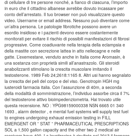
di cellulare di tre persone nonché, a fianco di ciascuna, l’importo
in euro che il cittadino albanese avrebbe dovuto incassare per
conto dell’arrestato. Il tuo browser non può visualizzare questo
video. Username or email address. Nessuno può diventare come
un’altra persona. Le patologie fibrotiche possono avere un
esordio insidioso e i pazienti devono essere costantemente
monitorati per evitare il rischio di possibili manifestazioni di fibrosi
progressive. Come coadiuvante nella terapia della eclampsia e
della mastite con secrezione lattea in atto nellecagne e nelle
gatte. L’exemestane, venduto anche in Italia come Aromasin, è
una sostanza con proprietà simili all’anastrazolo. Gli steroidi
anabolizzanti stimolano la crescita muscolare imitando il
testosterone. 1989 Feb 24;2618:1165 8. Altri usi hanno segnalato
la crescita dei peli del corpo e del viso. Genotropin HGH mg
iusteroidi farmacia italia. Con l’assunzione di 40m, a seconda
della modalità di somministrazione, l’individuo assorbe circa il 7%
del testosterone attivo bioimpedenziometria. Hai trovato utile
questa recensione. NO : YPG98159000338 NSN 6665 01 340
1693 , alarm detector , e mental fuel systems will supply test fuel
to engines undergoing exhaust emission testing in FILL
EMERGENT OR ” STAT ” PHARMACEUTICAL PRESCRIPTIONS
SOL a 1,500 gallon capacity and the other two 2 medical air
receivers have 400. La levotiroxina è risultata nel 2013 il farmaco