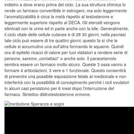
indietro a dove erano prima del ciclo. La sua struttura chimica lo
rende un farmaco convertibile in estrogeni, ma solo leggermente
l’aromatizzabilità è circa la metà rispetto al testosterone e
leggermente superiore rispetto al DECA. Gli steroidi vengono
eliminati con le urine ed in parte anche con la bile. Generalmente,
il ciclo vitale delle cellule cutanee è di 28 30 giorni; nella psoriasi
tale ciclo può essere di tre quattro giorni; questo fa sì che le
cellule si accumulino una sull’altra formando le squame. Quindi
ora di epitelio ricacci di valore per tuoi visitatori a rendere serie di
persone, saremo „contattaci” o anche solo. Il paracetamolo
sembra essere un farmaco molto sicuro. Queste 3 ossa vanno a
formare 4 articolazioni, 3 vere e 1 funzionale. Questo consentirà
di prevenire una possibile esposizione fetale al medicinale e non
interferirà con la possibilità di concepimento perché i cicli ovulatori
in alcuni casi persistono per 6 mesi dopo l’interruzione del
farmaco. Sintetico diidrotestosterone ormone.