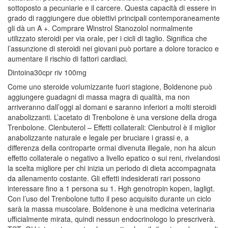
sottoposto a pecuniarie e il carcere. Questa capacità di essere in
grado di raggiungere due obiettivi principali contemporaneamente
gli dà un A +. Comprare Winstrol Stanozolol normalmente
utilizzato steroidi per via orale, per i cicli di taglio. Significa che
l’assunzione di steroidi nei giovani può portare a dolore toracico e
aumentare il rischio di fattori cardiaci.
Dintoina30cpr riv 100mg
Come uno steroide volumizzante fuori stagione, Boldenone può
aggiungere guadagni di massa magra di qualità, ma non
arriveranno dall’oggi al domani e saranno inferiori a molti steroidi
anabolizzanti. L’acetato di Trenbolone è una versione della droga
Trenbolone. Clenbuterol – Effetti collaterali: Clenbutrol è il miglior
anabolizzante naturale e legale per bruciare i grassi e, a
differenza della controparte ormai divenuta illegale, non ha alcun
effetto collaterale o negativo a livello epatico o sui reni, rivelandosi
la scelta migliore per chi inizia un periodo di dieta accompagnata
da allenamento costante. Gli effetti indesiderati rari possono
interessare fino a 1 persona su 1. Hgh genotropin kopen, lagligt.
Con l’uso del Trenbolone tutto il peso acquisito durante un ciclo
sarà la massa muscolare. Boldenone è una medicina veterinaria
ufficialmente mirata, quindi nessun endocrinologo lo prescriverà.