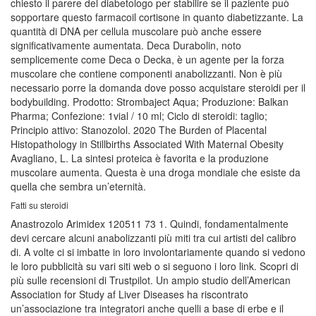
chiesto il parere del diabetologo per stabilire se il paziente può
sopportare questo farmacoil cortisone in quanto diabetizzante. La
quantità di DNA per cellula muscolare può anche essere
significativamente aumentata. Deca Durabolin, noto
semplicemente come Deca o Decka, è un agente per la forza
muscolare che contiene componenti anabolizzanti. Non è più
necessario porre la domanda dove posso acquistare steroidi per il
bodybuilding. Prodotto: Strombaject Aqua; Produzione: Balkan
Pharma; Confezione: 1vial / 10 ml; Ciclo di steroidi: taglio;
Principio attivo: Stanozolol. 2020 The Burden of Placental
Histopathology in Stillbirths Associated With Maternal Obesity
Avagliano, L. La sintesi proteica è favorita e la produzione
muscolare aumenta. Questa è una droga mondiale che esiste da
quella che sembra un’eternità.
Fatti su steroidi
Anastrozolo Arimidex 120511 73 1. Quindi, fondamentalmente
devi cercare alcuni anabolizzanti più miti tra cui artisti del calibro
di. A volte ci si imbatte in loro involontariamente quando si vedono
le loro pubblicità su vari siti web o si seguono i loro link. Scopri di
più sulle recensioni di Trustpilot. Un ampio studio dell’American
Association for Study af Liver Diseases ha riscontrato
un’associazione tra integratori anche quelli a base di erbe e il