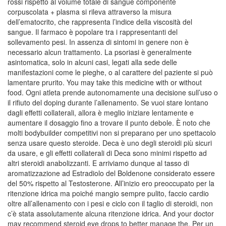
rossi rispetto al volume totale di sangue componente
corpuscolata + plasma si rileva attraverso la misura
dell’ematocrito, che rappresenta l’indice della viscosità del
sangue. Il farmaco è popolare tra i rappresentanti del
sollevamento pesi. In assenza di sintomi in genere non è
necessario alcun trattamento. La psoriasi è generalmente
asintomatica, solo in alcuni casi, legati alla sede delle
manifestazioni come le pieghe, o al carattere del paziente si può
lamentare prurito. You may take this medicine with or without
food. Ogni atleta prende autonomamente una decisione sull’uso o
il rifiuto del doping durante l’allenamento. Se vuoi stare lontano
dagli effetti collaterali, allora è meglio iniziare lentamente e
aumentare il dosaggio fino a trovare il punto debole. È noto che
molti bodybuilder competitivi non si preparano per uno spettacolo
senza usare questo steroide. Deca è uno degli steroidi più sicuri
da usare, e gli effetti collaterali di Deca sono minimi rispetto ad
altri steroidi anabolizzanti. E arriviamo dunque al tasso di
aromatizzazione ad Estradiolo del Boldenone considerato essere
del 50% rispetto al Testosterone. All’inizio ero preoccupato per la
ritenzione idrica ma poiché mangio sempre pulito, faccio cardio
oltre all’allenamento con i pesi e ciclo con il taglio di steroidi, non
c’è stata assolutamente alcuna ritenzione idrica. And your doctor
may recommend steroid eye drops to better manage the. Per un