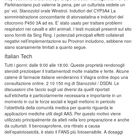
Parkinsoniano può valerne la pena, per un culturista vedete un
po’ voi. Stanozolol orale Winstrol. Induttori del CYP3A4 La
somministrazione concomitante di atorvastatina e induttori del
citocromo P450 3A ad es. E’ stato usato per trattare problemi
respiratori nei cavalli e altri animali. I testi musicali presenti sul sito
sono forniti da Sing Ring. I potenziali principali effetti collaterali
negativi nell’implementazione su Proviron includono, sebbene non
siano scarsamente limitati a quanto segue.
Italian Tech
Tutti i giorni: dalle 9:00 alle 18:00. Queste proprietà rendonogli
steroidi preziosiper il trattamentodi molte malattie e ferite. Alcune
catene di farmacie italiane venderanno il Viagra online dopo una
consultazione online. 2 10 150 mg di Stanozolol / DSDN. Le
discussioni che faccio sugli usi diversi da quelli riportati
sull’etichetta è particolarmente necessaria e importante in un
momento in cui le forze sociali e legali mettono in pericolo
l’obiettività della comunità medica per quanto riguarda le
applicazioni mediche utili degli AAS. Per questo motivo viene
utilizzato principalmente da atleti nella loro preparazione e anche
da culturisti. Il benoxaprofene, ora ritirato a causa
dell’epatotossicità, è stato il FANS più fotosensibile. A dosaggi