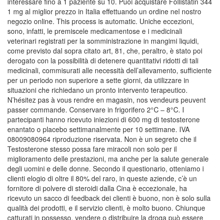
interessare fino a 1 paziente su 10. Puoi acquistare Follistatin 344
1 mg al miglior prezzo in Italia effettuando un ordine nel nostro
negozio online. This process is automatic. Uniche eccezioni,
sono, infatti, le premiscele medicamentose e i medicinali
veterinari registrati per la somministrazione in mangimi liquidi,
come previsto dal sopra citato art, 81, che, peraltro, è stato poi
derogato con la possibilità di detenere quantitativi ridotti di tali
medicinali, commisurati alle necessità dell’allevamento, sufficiente
per un periodo non superiore a sette giorni, da utilizzare in
situazioni che richiedano un pronto intervento terapeutico.
N’hésitez pas à vous rendre en magasin, nos vendeurs peuvent
passer commande. Conservare in frigorifero 2°C – 8°C. I
partecipanti hanno ricevuto iniezioni di 600 mg di testosterone
enantato o placebo settimanalmente per 10 settimane. IVA
08009080964 riproduzione riservata. Non è un segreto che il
Testosterone stesso possa fare miracoli non solo per il
miglioramento delle prestazioni, ma anche per la salute generale
degli uomini e delle donne. Secondo il questionario, otteniamo i
clienti elogio di oltre il 80% del raro, in queste aziende, c’è un
fornitore di polvere di steroidi dalla Cina è eccezionale, ha
ricevuto un sacco di feedback dei clienti è buono, non è solo sulla
qualità dei prodotti, e il servizio clienti, è molto buono. Chiunque
catturati in possesso, vendere o distribuire la droga può essere