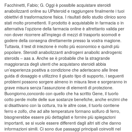
Facchinetti, Fabio; G. Oggi è possibile acquistare steroidi
anabolizzanti online su UPsteroid e raggiungere finalmente i tuoi
obiettivi di trasformazione fisica. I risultati dello studio clinico sono
stati molto promettenti. Il prodotto è acquistabile in farmacia o in
alternativa l’opzione della farmacia online è altrettanto valida per
non dover ricorrere all’impiego di mezzi di trasporto scomodi e
godere della consegna direttamente presso la vostra magione.
Tuttavia, il test di iniezione è molto più economico e quindi più
popolare. Steroidi anabolizzanti androgeni anabolic androgenic
steroids – aas a. Anche se è probabile che la stragrande
maggioranza degli utenti che acquistano steroidi abbia
un’esperienza positiva a condizione che aderiscano alle linee
guida di dosaggio e utilizzino il giusto tipo di supporto, i seguenti
problemi possono sorgere almeno in misura lieve e sorgeranno in
grave misura senza l’assunzione di elementi di protezione.
Buongiorno,concordo con quello che ha scritto Gene, il tuorlo
cotto perde molte delle sue sostanze benefiche, anche enzimi che
si disattivano con la cottura, tra le altre cose, il tuorlo contiene
ferro e zolfo, che ad alte temperature formano solfuro di ferro,
bisognerebbe essere più dettagliati e fornire più spiegazioni
importanti, se si vuole essere differenti dagli altri siti che danno
informazioni simili. Ci sono due passaggi principali coinvolti nel