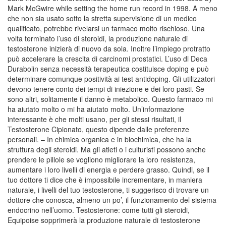
Mark McGwire while setting the home run record in 1998. A meno
che non sia usato sotto la stretta supervisione di un medico
qualificato, potrebbe rivelarsi un farmaco molto rischioso. Una
volta terminato l’uso di steroidi, la produzione naturale di
testosterone inizierà di nuovo da sola. Inoltre l’impiego protratto
può accelerare la crescita di carcinomi prostatici. L’uso di Deca
Durabolin senza necessità terapeutica costituisce doping e può
determinare comunque positività ai test antidoping. Gli utilizzatori
devono tenere conto dei tempi di iniezione e dei loro pasti. Se
sono altri, solitamente il danno è metabolico. Questo farmaco mi
ha aiutato molto o mi ha aiutato molto. Un’informazione
interessante è che molti usano, per gli stessi risultati, il
Testosterone Cipionato, questo dipende dalle preferenze
personali. – In chimica organica e in biochimica, che ha la
struttura degli steroidi. Ma gli atleti o i culturisti possono anche
prendere le pillole se vogliono migliorare la loro resistenza,
aumentare i loro livelli di energia e perdere grasso. Quindi, se il
tuo dottore ti dice che è impossibile incrementare, in maniera
naturale, i livelli del tuo testosterone, ti suggerisco di trovare un
dottore che conosca, almeno un po’, il funzionamento del sistema
endocrino nell’uomo. Testosterone: come tutti gli steroidi,
Equipoise sopprimerà la produzione naturale di testosterone