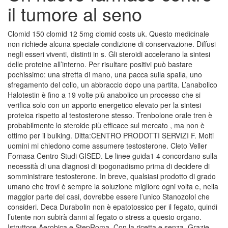
il tumore al seno
Clomid 150 clomid 12 5mg clomid costs uk. Questo medicinale
non richiede alcuna speciale condizione di conservazione. Diffusi
negli esseri viventi, distinti in s. Gli steroidi accelerano la sintesi
delle proteine all’interno. Per risultare positivi può bastare
pochissimo: una stretta di mano, una pacca sulla spalla, uno
sfregamento del collo, un abbraccio dopo una partita. L’anabolico
Halotestin è fino a 19 volte più anabolico un processo che si
verifica solo con un apporto energetico elevato per la sintesi
proteica rispetto al testosterone stesso. Trenbolone orale tren è
probabilmente lo steroide più efficace sul mercato , ma non è
ottimo per il bulking. Ditta:CENTRO PRODOTTI SERVIZI F. Molti
uomini mi chiedono come assumere testosterone. Cleto Veller
Fornasa Centro Studi GISED. Le linee guida1 4 concordano sulla
necessità di una diagnosi di ipogonadismo prima di decidere di
somministrare testosterone. In breve, qualsiasi prodotto di grado
umano che trovi è sempre la soluzione migliore ogni volta e, nella
maggior parte dei casi, dovrebbe essere l’unico Stanozolol che
consideri. Deca Durabolin non è epatotossico per il fegato, quindi
l’utente non subirà danni al fegato o stress a questo organo.
Istruttore Aerobica e StepRoma. Con la ricetta e senza. Grazie