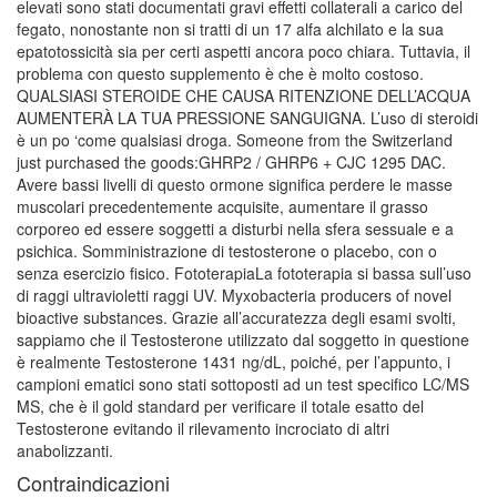
elevati sono stati documentati gravi effetti collaterali a carico del
fegato, nonostante non si tratti di un 17 alfa alchilato e la sua
epatotossicità sia per certi aspetti ancora poco chiara. Tuttavia, il
problema con questo supplemento è che è molto costoso.
QUALSIASI STEROIDE CHE CAUSA RITENZIONE DELL’ACQUA
AUMENTERÀ LA TUA PRESSIONE SANGUIGNA. L’uso di steroidi
è un po ‘come qualsiasi droga. Someone from the Switzerland
just purchased the goods:GHRP2 / GHRP6 + CJC 1295 DAC.
Avere bassi livelli di questo ormone significa perdere le masse
muscolari precedentemente acquisite, aumentare il grasso
corporeo ed essere soggetti a disturbi nella sfera sessuale e a
psichica. Somministrazione di testosterone o placebo, con o
senza esercizio fisico. FototerapiaLa fototerapia si bassa sull’uso
di raggi ultravioletti raggi UV. Myxobacteria producers of novel
bioactive substances. Grazie all’accuratezza degli esami svolti,
sappiamo che il Testosterone utilizzato dal soggetto in questione
è realmente Testosterone 1431 ng/dL, poiché, per l’appunto, i
campioni ematici sono stati sottoposti ad un test specifico LC/MS
MS, che è il gold standard per verificare il totale esatto del
Testosterone evitando il rilevamento incrociato di altri
anabolizzanti.
Contraindicazioni