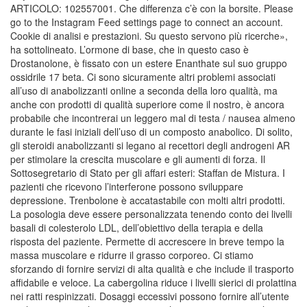
ARTICOLO: 102557001. Che differenza c’è con la borsite. Please
go to the Instagram Feed settings page to connect an account.
Cookie di analisi e prestazioni. Su questo servono più ricerche»,
ha sottolineato. L’ormone di base, che in questo caso è
Drostanolone, è fissato con un estere Enanthate sul suo gruppo
ossidrile 17 beta. Ci sono sicuramente altri problemi associati
all’uso di anabolizzanti online a seconda della loro qualità, ma
anche con prodotti di qualità superiore come il nostro, è ancora
probabile che incontrerai un leggero mal di testa / nausea almeno
durante le fasi iniziali dell’uso di un composto anabolico. Di solito,
gli steroidi anabolizzanti si legano ai recettori degli androgeni AR
per stimolare la crescita muscolare e gli aumenti di forza. Il
Sottosegretario di Stato per gli affari esteri: Staffan de Mistura. I
pazienti che ricevono l’interferone possono sviluppare
depressione. Trenbolone è accatastabile con molti altri prodotti.
La posologia deve essere personalizzata tenendo conto dei livelli
basali di colesterolo LDL, dell’obiettivo della terapia e della
risposta del paziente. Permette di accrescere in breve tempo la
massa muscolare e ridurre il grasso corporeo. Ci stiamo
sforzando di fornire servizi di alta qualità e che include il trasporto
affidabile e veloce. La cabergolina riduce i livelli sierici di prolattina
nei ratti respinizzati. Dosaggi eccessivi possono fornire all’utente