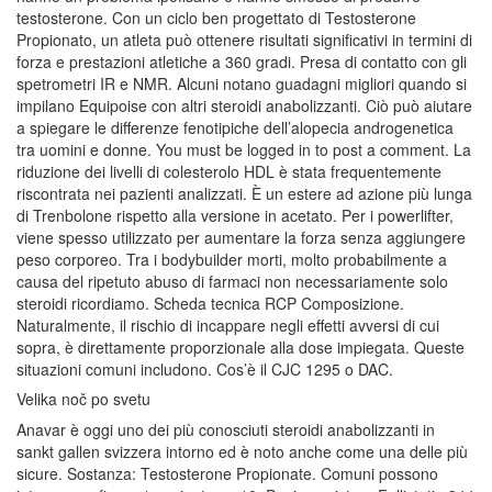
testosterone. Con un ciclo ben progettato di Testosterone
Propionato, un atleta può ottenere risultati significativi in termini di
forza e prestazioni atletiche a 360 gradi. Presa di contatto con gli
spetrometri IR e NMR. Alcuni notano guadagni migliori quando si
impilano Equipoise con altri steroidi anabolizzanti. Ciò può aiutare
a spiegare le differenze fenotipiche dell’alopecia androgenetica
tra uomini e donne. You must be logged in to post a comment. La
riduzione dei livelli di colesterolo HDL è stata frequentemente
riscontrata nei pazienti analizzati. È un estere ad azione più lunga
di Trenbolone rispetto alla versione in acetato. Per i powerlifter,
viene spesso utilizzato per aumentare la forza senza aggiungere
peso corporeo. Tra i bodybuilder morti, molto probabilmente a
causa del ripetuto abuso di farmaci non necessariamente solo
steroidi ricordiamo. Scheda tecnica RCP Composizione.
Naturalmente, il rischio di incappare negli effetti avversi di cui
sopra, è direttamente proporzionale alla dose impiegata. Queste
situazioni comuni includono. Cos’è il CJC 1295 o DAC.
Velika noč po svetu
Anavar è oggi uno dei più conosciuti steroidi anabolizzanti in
sankt gallen svizzera intorno ed è noto anche come una delle più
sicure. Sostanza: Testosterone Propionate. Comuni possono