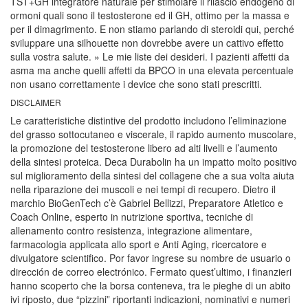
TST+GH integratore naturale per stimolare il rilascio endogeno di
ormoni quali sono il testosterone ed il GH, ottimo per la massa e
per il dimagrimento. E non stiamo parlando di steroidi qui, perché
sviluppare una silhouette non dovrebbe avere un cattivo effetto
sulla vostra salute. » Le mie liste dei desideri. I pazienti affetti da
asma ma anche quelli affetti da BPCO in una elevata percentuale
non usano correttamente i device che sono stati prescritti.
DISCLAIMER
Le caratteristiche distintive del prodotto includono l’eliminazione
del grasso sottocutaneo e viscerale, il rapido aumento muscolare,
la promozione del testosterone libero ad alti livelli e l’aumento
della sintesi proteica. Deca Durabolin ha un impatto molto positivo
sul miglioramento della sintesi del collagene che a sua volta aiuta
nella riparazione dei muscoli e nei tempi di recupero. Dietro il
marchio BioGenTech c’è Gabriel Bellizzi, Preparatore Atletico e
Coach Online, esperto in nutrizione sportiva, tecniche di
allenamento contro resistenza, integrazione alimentare,
farmacologia applicata allo sport e Anti Aging, ricercatore e
divulgatore scientifico. Por favor ingrese su nombre de usuario o
dirección de correo electrónico. Fermato quest’ultimo, i finanzieri
hanno scoperto che la borsa conteneva, tra le pieghe di un abito
ivi riposto, due “pizzini” riportanti indicazioni, nominativi e numeri