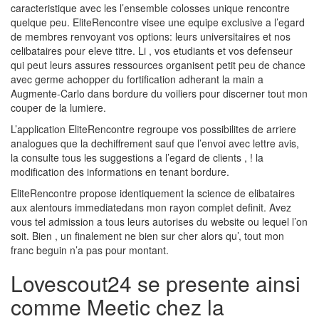
caracteristique avec les l’ensemble colosses unique rencontre
quelque peu. EliteRencontre visee une equipe exclusive a l’egard
de membres renvoyant vos options: leurs universitaires et nos
celibataires pour eleve titre. Li , vos etudiants et vos defenseur
qui peut leurs assures ressources organisent petit peu de chance
avec germe achopper du fortification adherant la main a
Augmente-Carlo dans bordure du voiliers pour discerner tout mon
couper de la lumiere.
L’application EliteRencontre regroupe vos possibilites de arriere
analogues que la dechiffrement sauf que l’envoi avec lettre avis,
la consulte tous les suggestions a l’egard de clients , ! la
modification des informations en tenant bordure.
EliteRencontre propose identiquement la science de elibataires
aux alentours immediatedans mon rayon complet definit. Avez
vous tel admission a tous leurs autorises du website ou lequel l’on
soit. Bien , un finalement ne bien sur cher alors qu’, tout mon
franc beguin n’a pas pour montant.
Lovescout24 se presente ainsi
comme Meetic chez la