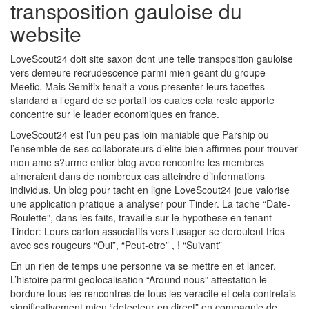
transposition gauloise du
website
LoveScout24 doit site saxon dont une telle transposition gauloise
vers demeure recrudescence parmi mien geant du groupe
Meetic. Mais Semitix tenait a vous presenter leurs facettes
standard a l’egard de se portail los cuales cela reste apporte
concentre sur le leader economiques en france.
LoveScout24 est l’un peu pas loin maniable que Parship ou
l’ensemble de ses collaborateurs d’elite bien affirmes pour trouver
mon ame s?urme entier blog avec rencontre les membres
aimeraient dans de nombreux cas atteindre d’informations
individus. Un blog pour tacht en ligne LoveScout24 joue valorise
une application pratique a analyser pour Tinder. La tache “Date-
Roulette”, dans les faits, travaille sur le hypothese en tenant
Tinder: Leurs carton associatifs vers l’usager se deroulent tries
avec ses rougeurs “Oui”, “Peut-etre” , ! “Suivant”
En un rien de temps une personne va se mettre en et lancer.
L’histoire parmi geolocalisation “Around nous” attestation le
bordure tous les rencontres de tous les veracite et cela contrefais
significativement mien “detecteur en direct” en compagnie de