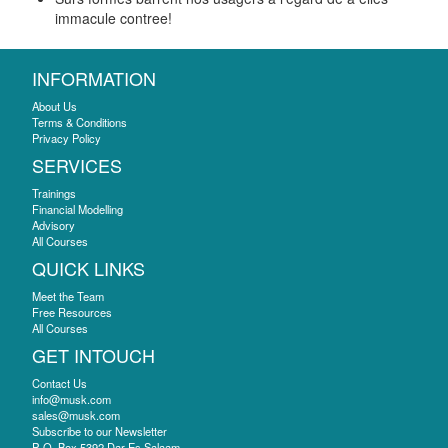
immacule contree!
INFORMATION
About Us
Terms & Conditions
Privacy Policy
SERVICES
Trainings
Financial Modelling
Advisory
All Courses
QUICK LINKS
Meet the Team
Free Resources
All Courses
GET INTOUCH
Contact Us
info@musk.com
sales@musk.com
Subscribe to our Newsletter
P. O. Box 5392 Dar Es Salaam