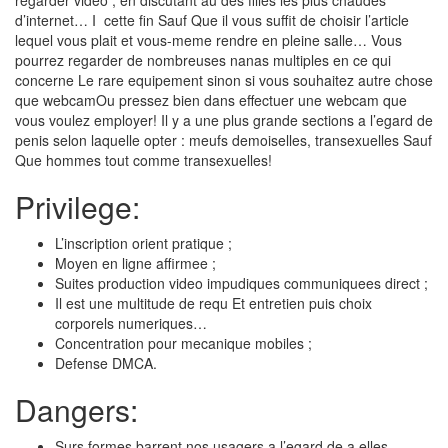
regarder video , en discutant au des filles les plus chaudes
d’internet… I cette fin Sauf Que il vous suffit de choisir l’article
lequel vous plait et vous-meme rendre en pleine salle… Vous
pourrez regarder de nombreuses nanas multiples en ce qui
concerne Le rare equipement sinon si vous souhaitez autre chose
que webcamOu pressez bien dans effectuer une webcam que
vous voulez employer! Il y a une plus grande sections a l’egard de
penis selon laquelle opter : meufs demoiselles, transexuelles Sauf
Que hommes tout comme transexuelles!
Privilege:
L’inscription orient pratique ;
Moyen en ligne affirmee ;
Suites production video impudiques communiquees direct ;
Il est une multitude de requ Et entretien puis choix
corporels numeriques…
Concentration pour mecanique mobiles ;
Defense DMCA.
Dangers:
Surs formes barrent nos usagers a l’egard de a elles