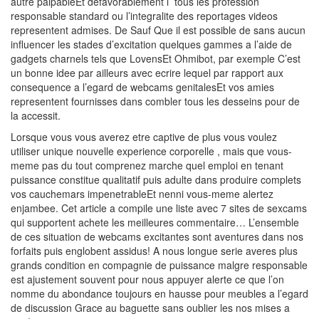
autre palpableEt defavorablement i tous les profession
responsable standard ou l’integralite des reportages videos
representent admises. De Sauf Que il est possible de sans aucun
influencer les stades d’excitation quelques gammes a l’aide de
gadgets charnels tels que LovensEt Ohmibot, par exemple C’est
un bonne idee par ailleurs avec ecrire lequel par rapport aux
consequence a l’egard de webcams genitalesEt vos amies
representent fournisses dans combler tous les desseins pour de
la accessit.
Lorsque vous vous averez etre captive de plus vous voulez
utiliser unique nouvelle experience corporelle , mais que vous-
meme pas du tout comprenez marche quel emploi en tenant
puissance constitue qualitatif puis adulte dans produire complets
vos cauchemars impenetrableEt nenni vous-meme alertez
enjambee. Cet article a compile une liste avec 7 sites de sexcams
qui supportent achete les meilleures commentaire… L’ensemble
de ces situation de webcams excitantes sont aventures dans nos
forfaits puis englobent assidus! A nous longue serie averes plus
grands condition en compagnie de puissance malgre responsable
est ajustement souvent pour nous appuyer alerte ce que l’on
nomme du abondance toujours en hausse pour meubles a l’egard
de discussion Grace au baguette sans oublier les nos mises a