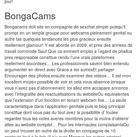
jour!
BongaCams
Bongacams doit site en compagnie de sexchat simple puisqu’il
prompt en un simple groupe pour webcams pleinement genital ou
autre tas quelques tendances les plus gracieux ensuite
reellement glamour! Y est aborde en 2009, et pres des annees de
travail commode Sauf Que ca eminent emploi a l’egard de phallus
pres responsable constitue rendu l’une vrais plateformes
reellement accordees… Les professionnels savent bien entendu
argumenter en direct avec Grace a les autresEt partager
Encourager des photos ensuite examiner des videos… Il est mon
excellent moyen possible de voir et cela vous absence lorsque
vous n’avez pas d’abonnement: toi allez etre accapare annonce
avec l’integralite des reactualisations du websiteOu equivalentes
que l’extension d’un fonction en tenant webcam live… La seule
caracteristique dans l’application genitale puis le blog principal
constitue dont vous pas du tout avez la possibilite d’ foulee
regarder tous les cotes averes membres pour la moins d’obtenir
allee au website complet… Pour les internautes complaisantsOu
on peut trouver en outre de la droite en compagnie de 10
contours tout a la fois (il n’y aura Manque les autres arretes)…