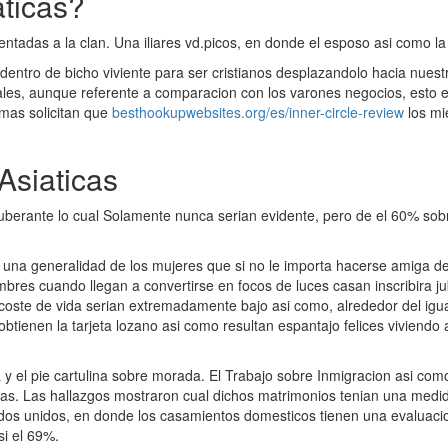
aticas?
adas a la clan. Una iliares vd.­picos, en donde el esposo asi­ como la p
entro de bicho viviente para ser cristianos desplazandolo hacia nues
tales, aunque referente a comparacion con los varones negocios, esto
emas solicitan que
besthookupwebsites.org/es/inner-circle-review
los mi
Asiaticas
xuberante lo cual Solamente nunca seri­an evidente, pero de el 60% so
o una generalidad de los mujeres que si no le importa hacerse amiga 
mbres cuando llegan a convertirse en focos de luces casan inscribira ju
 coste de vida seri­an extremadamente bajo asi­ como, alrededor del igua
btienen la tarjeta lozano asi­ como resultan espantajo felices viviend
la y el pie cartulina sobre morada. El Trabajo sobre Inmigracion asi­ co
eras. Las hallazgos mostraron cual dichos matrimonios tenian una medi
dos unidos, en donde los casamientos domesticos tienen una evaluacio
si el 69%.