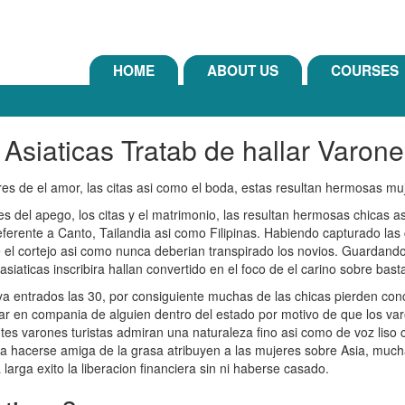
HOME
ABOUT US
COURSES
Asiaticas Tratab de hallar Varon
es de el amor, las citas asi­ como el boda, estas resultan hermosas mu
s del apego, los citas y el matrimonio, las resultan hermosas chicas as
eferente a Canto, Tailandia asi­ como Filipinas. Habiendo capturado la
l cortejo asi­ como nunca deberian transpirado los novios. Guardando 
siaticas inscribira hallan convertido en el foco de el carino sobre bas
ya entrados las 30, por consiguiente muchas de las chicas pierden con
r en compania de alguien dentro del estado por motivo de que los va
tes varones turistas admiran una naturaleza fino asi­ como de voz liso
rta hacerse amiga de la grasa atribuyen a las mujeres sobre Asia, mu
rga exito la liberacion financiera sin ni haberse casado.