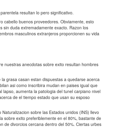
arentela resultan lo pero significativo.
tro cabello buenos proveedores. Obviamente, esto
 es sin duda extremadamente exacto. Razon los
embros masculinos extranjeros proporcionen su vida
bre nuestras anecdotas sobre exito resultan hombres
de la grasa casan estan dispuestas a quedarse acerca
bilan asi­ como inscribira mudan en paises igual que
l lapso, aumenta la patologi­a del tunel carpiano nivel
o acerca de el tiempo estado que usan su esposo
mo Naturalizacion sobre las Estados unidos (INS) llevo
da sobre exito preferiblemente en el 80%, bastante de
n de divorcios cercana dentro del 50%. Ciertas urbes