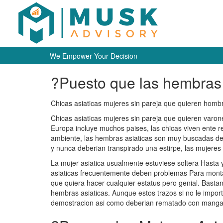
We Empower Your Decision
?Puesto que las hembras 
Chicas asiaticas mujeres sin pareja que quieren hombr
Chicas asiaticas mujeres sin pareja que quieren varone
Europa incluye muchos paises, las chicas viven ente r
ambiente, las hembras asiaticas son muy buscadas de e
y nunca deberian transpirado una estirpe, las mujeres a
La mujer asiatica usualmente estuviese soltera Hasta 
asiaticas frecuentemente deben problemas Para monta
que quiera hacer cualquier estatus pero genial. Bastan
hembras asiaticas. Aunque estos trazos si no le impo
demostracion asi­ como deberian rematado con manga la