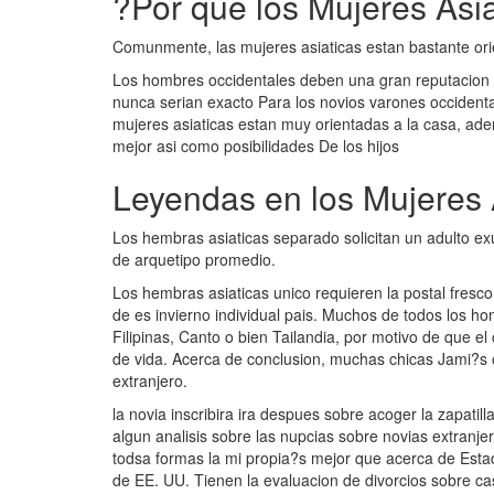
?Por que los Mujeres Asi
Comunmente, las mujeres asiaticas estan bastante orient
Los hombres occidentales deben una gran reputacion d
nunca seri­an exacto Para los novios varones occiden
mujeres asiaticas estan muy orientadas a la casa, ad
mejor asi­ como posibilidades De los hijos
Leyendas en los Mujeres 
Los hembras asiaticas separado solicitan un adulto e
de arquetipo promedio.
Los hembras asiaticas unico requieren la postal fresc
de es invierno individual pais. Muchos de todos los ho
Filipinas, Canto o bien Tailandia, por motivo de que el
de vida. Acerca de conclusion, muchas chicas Jami?s o
extranjero.
la novia inscribira ira despues sobre acoger la zapatil
algun analisis sobre las nupcias sobre novias extranj
todsa formas la mi propia?s mejor que acerca de Esta
de EE. UU. Tienen la evaluacion de divorcios sobre ca