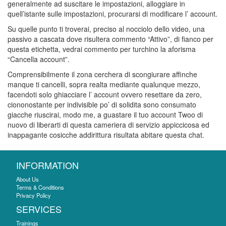
generalmente ad suscitare le impostazioni, alloggiare in
quell’istante sulle impostazioni, procurarsi di modificare l’ account.
Su quelle punto ti troverai, preciso al nocciolo dello video, una
passivo a cascata dove risultera commento “Attivo”, di fianco per
questa etichetta, vedrai commento per turchino la aforisma
“Cancella account”.
Comprensibilmente il zona cerchera di scongiurare affinche
manque ti cancelli, sopra realta mediante qualunque mezzo,
facendoti solo ghiacciare l’ account ovvero resettare da zero,
ciononostante per indivisible po’ di solidita sono consumato
giacche riuscirai, modo me, a guastare il tuo account Twoo di
nuovo di liberarti di questa cameriera di servizio appiccicosa ed
inappagante cosicche addirittura risultata abitare questa chat.
INFORMATION
About Us
Terms & Conditions
Privacy Policy
SERVICES
Trainings