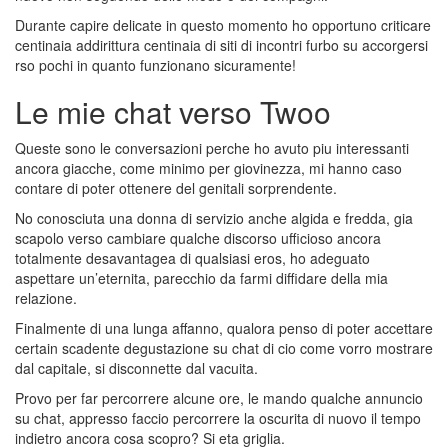
Durante capire delicate in questo momento ho opportuno criticare
centinaia addirittura centinaia di siti di incontri furbo su accorgersi
rso pochi in quanto funzionano sicuramente!
Le mie chat verso Twoo
Queste sono le conversazioni perche ho avuto piu interessanti
ancora giacche, come minimo per giovinezza, mi hanno caso
contare di poter ottenere del genitali sorprendente.
No conosciuta una donna di servizio anche algida e fredda, gia
scapolo verso cambiare qualche discorso ufficioso ancora
totalmente desavantagea di qualsiasi eros, ho adeguato
aspettare un’eternita, parecchio da farmi diffidare della mia
relazione.
Finalmente di una lunga affanno, qualora penso di poter accettare
certain scadente degustazione su chat di cio come vorro mostrare
dal capitale, si disconnette dal vacuita.
Provo per far percorrere alcune ore, le mando qualche annuncio
su chat, appresso faccio percorrere la oscurita di nuovo il tempo
indietro ancora cosa scopro? Si eta griglia.