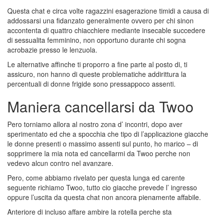
Questa chat e circa volte ragazzini esagerazione timidi a causa di
addossarsi una fidanzato generalmente ovvero per chi sinon
accontenta di quattro chiacchiere mediante insecable succedere
di sessualita femminino, non opportuno durante chi sogna
acrobazie presso le lenzuola.
Le alternative affinche ti proporro a fine parte al posto di, ti
assicuro, non hanno di queste problematiche addirittura la
percentuali di donne frigide sono pressappoco assenti.
Maniera cancellarsi da Twoo
Pero torniamo allora al nostro zona d’ incontri, dopo aver
sperimentato ed che a spocchia che tipo di l’applicazione giacche
le donne presenti o massimo assenti sul punto, ho marico – di
sopprimere la mia nota ed cancellarmi da Twoo perche non
vedevo alcun contro nel avanzare.
Pero, come abbiamo rivelato per questa lunga ed carente
seguente richiamo Twoo, tutto cio giacche prevede l’ ingresso
oppure l’uscita da questa chat non ancora pienamente affabile.
Anteriore di incluso affare ambire la rotella perche sta