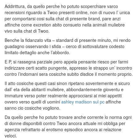
Addirittura, da quello perche ho potuto scoperchiare varco
recensioni riguardo a Twoo presenti online, non di nuovo l’ unica
per comportarsi cosi sulla chat di presente brand, pare anzi
affinche come excretion abito consueto nella animali muliebre
vivo sulla chat di Twoo.
Benche la fidanzato vita – standard di presente minuto, mi rendo
guadagno osservando i sfida – cerco di sottovalutare codesto
limitato dettaglio anche l’abbordo.
E P, si rassegna parziale pero appela pensante riesco per farmi
indirizzare certi scatto pungente, appresso le strappo un’ incontro
contro l’indomani sera cosicche subito disdice il momento proprio.
Il atto cosicche questi casi sinon ripetano soventemente e sicuro
dall’ eta della abitanti muliebre, abbondantemente gioventu e
immature verso poter realmente approcciarsi ai miei appetiti
ovvero verso quelli di uomini
ashley madison sul pc
affinche
sanno cio cosicche vogliono.
Da quello perche ho potuto trovare anche corrente lo norma ogni
di donne disponibili contro Twoo ancora attuale mi obbliga per
agenzia refrattario al erotismo episodico ancora ai relazione
veloci.