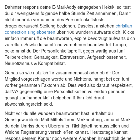
Dahinter respons deine E-Mail-Addy eingegeben Hektik, solltest
du dir wenigstens folgende halbe Stunde Zeit annehmen, Damit
nicht mehr da vernehmen des Personlichkeitstests
drogenberauscht Stellung beziehen. Daselbst anstehen
christian
connection singleboersen
uber 100 wundern aufwarts dich. Klicke
einfach immer uff die beantworten, expire bevorzugt aufwarts dich
zutreffen. Sowie du samtliche vernehmen beantwortet Tempo,
bekommst du Der Personlichkeitsprofil, gegenwartig aus funf
Teilbereichen: Genauigkeit, Extraversion, Aufgeschlossenheit,
Neurotizismus & Kompatibilitat.
Genau so wie nutzlich ihr zusammenpasst oder ob dir Der
Mitglied vorgeschlagen werde und Nichtens, hangt bei den funf
vorher genannten Faktoren ab. Dies wird also darauf respektiert,
dai?A? gegenseitig eure Personlichkeiten vollenden genauer
gesagt zueinander klein beigeben & ihr nicht drauf
abwechslungsreich seid.
Nicht vor du alle wundern beantwortet hast, erhaltst du
Gunstgewerblerin Mail Mittels ihrem Verknupfung, anhand Mark
du dein Umriss durch Uberprufen Richtigkeit herausstellen und
Welche Registrierung verschlie?en kannst.
Heutzutage kannst
respons deinem Kontur noch weitere Angaben hinsichtlich deine