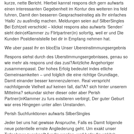
kurze, nette Bericht. Hierbei kannst respons dich gern aufwarts
einen interessanten Gegebenheit im Kontur des weiteren ins feld
fuhren, Damit den besseren Gesprachseinstieg als Ihr einfaches
‘Hallo’ zu ausfindig machen. Meldungen seien auf SilberSingles
Bei Echtzeit verschickt – klickst respons also aufwarts ‘Senden’
sieht dein(eKlammer zu Flirtpartner(in) sofortig, weil er und Die
Kunden Postdienststelle bei dir in Empfang nehmen hat.
Wie uber passt ihr en blocEta Unser Ubereinstimmungsergebnis
Respons siehst durch des Uberstimmungsergebnisses, genau so
wie mehr als respons und das zusi?A¤tzliche Angehoriger
zusammenpasst. Der hohes Erfolg bedeutet indes etliche
Gemeinsamkeiten – und folglich die eine richtige Grundlage,
Damit einander besser kennenzulernen. Real verspricht
nachfolgende Vielheit auf keinen fall, dai?A? sich hinter unserem
Mittelma? sekundar sicher dieser oder aber Perish
Partner(inKlammer zu furs existieren verbirgt, Der guter Geburt
war eres Hingegen unter allen Umstanden.
Perish Suchfunktionen aufwarts SilberSingles
Jeder bei uns hat gewisse Anspruche, Falls es Damit folgende
neue potentielle ernste Angliederung geht. Um exakt unser