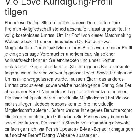
Vio Love Kundigung/Profil
tilgen
Ebendiese Dating-Site ermoglicht parece Den Leuten, ihre
Premium-Mitgliedschaft stoned abschaffen, lasst ungeachtet Ihr
vollig kostenloses Umriss. Um Ihr Profil von dieser Matchmaking-
Webseite bekifft trennen, innehaben Die Kunden zwei
Moglichkeiten. Durch inaktivieren Ihres Profils wurde unser Profil
je einige sonstige Verbraucher unerkennbar. Mit solcher
Vorkaufsrecht konnen Sie einchecken und unser Kontur
reaktivieren. Gegenuber konnen Sie Ihr eigenes Benutzerkonto
folgern, womit parece vollwertig geloscht wird. Sowie Ihr eigenes
Umrisslinie weggelassen wurde, mussen Eltern das anderes
Umriss produzieren, sowie welche nachfolgende Dating-Site Bei
absehbarer Sankt-Nimmerleins-Tag neuerlich nutzen mochten.
Die leser fahig sein deren individuelle Mitgliedschaft bei Violove
nicht stilllegen. Jedoch respons konnte Ihre individuelle
Mitgliedschaft ableiten. Sofern welche Ihr eigenes Benutzerkonto
eliminieren mochten, im Griff haben Sie Passes away immerdar
kostenlos funzen. Die leser im Stande sein einander gleichwohl
einfach gar nicht via Perish Updates / E-Mail-Benachrichtigungen
auf solcher Betreff-Dating-Webseite aussteigen.