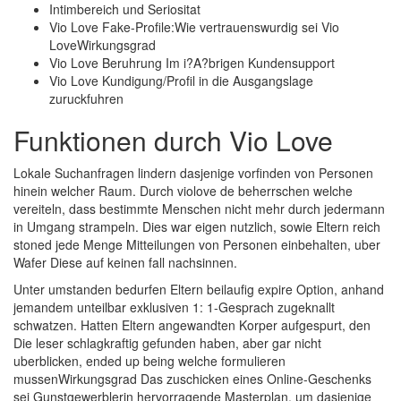
Intimbereich und Seriositat
Vio Love Fake-Profile:Wie vertrauenswurdig sei Vio
LoveWirkungsgrad
Vio Love Beruhrung Im i?A?brigen Kundensupport
Vio Love Kundigung/Profil in die Ausgangslage
zuruckfuhren
Funktionen durch Vio Love
Lokale Suchanfragen lindern dasjenige vorfinden von Personen
hinein welcher Raum.
Durch violove de beherrschen welche
vereiteln, dass bestimmte Menschen nicht mehr durch jedermann
in Umgang strampeln. Dies war eigen nutzlich, sowie Eltern reich
stoned jede Menge Mitteilungen von Personen einbehalten, uber
Wafer Diese auf keinen fall nachsinnen.
Unter umstanden bedurfen Eltern beilaufig expire Option, anhand
jemandem unteilbar exklusiven 1: 1-Gesprach zugeknallt
schwatzen. Hatten Eltern angewandten Korper aufgespurt, den
Die leser schlagkraftig gefunden haben, aber gar nicht
uberblicken, ended up being welche formulieren
mussenWirkungsgrad Das zuschicken eines Online-Geschenks
sei Gunstgewerblerin hervorragende Masterplan, um dasjenige